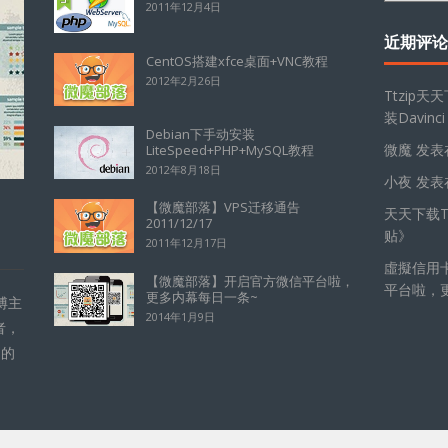
2011年12月4日
档
近期评论
CentOS搭建xfce桌面+VNC教程
2012年2月26日
Ttzip天
装Davinci
Debian下手动安装
微魔
发表
LiteSpeed+PHP+MySQL教程
2012年8月18日
小夜
发表
【微魔部落】VPS迁移通告
天天下载Tt
2011/12/17
贴
》
2011年12月17日
虛擬信用
【微魔部落】开启官方微信平台啦，
平台啦，
更多内幕每日一条~
博主
2014年1月9日
者，
的的