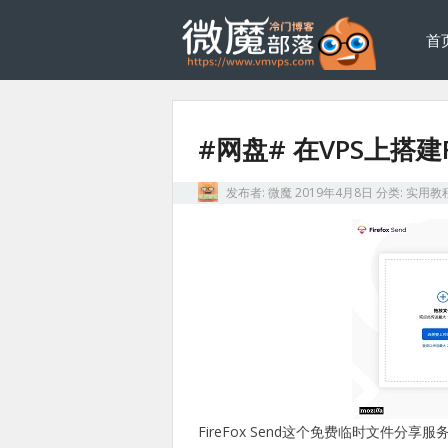
首
#网盘# 在VPS上搭建Fi
发布者:
微魔
2019年4月8日
分类:
实用教
FireFox Send这个免费临时文件