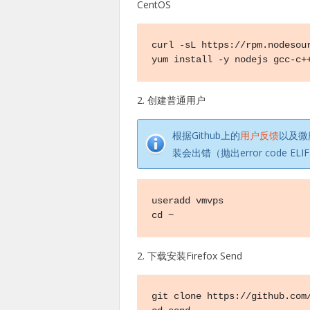
CentOS
curl -sL https://rpm.nodesour
yum install -y nodejs gcc-c+
2. 创建普通用户
根据Github上的
用户反馈
以及微魔
装会出错（抛出error code ELI
useradd vmvps

cd ~
2. 下载安装Firefox Send
git clone https://github.com/