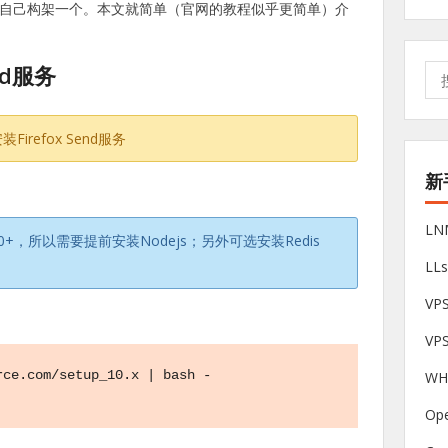
S自己构架一个。本文就简单（官网的教程似乎更简单）介
nd服务
搜
索:
irefox Send服务
新
L
s 10.0+，所以需要提前安装Nodejs；另外可选安装Redis
LL
V
VP
ce.com/setup_10.x | bash -

W
Op