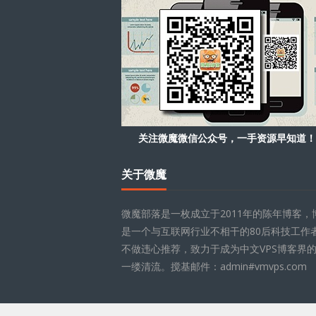
关注微魔微信公众号，一手资源早知道！
关于微魔
微魔部落是一枚成立于2011年的陈年博客，
是一个与互联网行业不相干的80后科技工作
不做违心推荐，致力于成为中文VPS博客界
一缕清流。搅基邮件：admin#vmvps.com