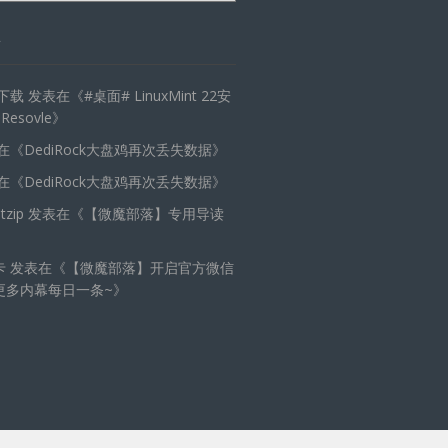
天下载
发表在《
#桌面# LinuxMint 22安
 Resovle
》
在《
DediRock大盘鸡再次丢失数据
》
在《
DediRock大盘鸡再次丢失数据
》
zip
发表在《
【微魔部落】专用导读
卡
发表在《
【微魔部落】开启官方微信
更多内幕每日一条~
》