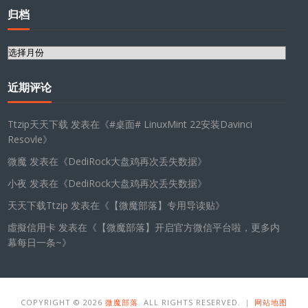
归档
归
档
近期评论
Ttzip天天下载
发表在《
#桌面# LinuxMint 22安装Davinci
Resovle
》
微魔
发表在《
DediRock大盘鸡再次丢失数据
》
小夜
发表在《
DediRock大盘鸡再次丢失数据
》
天天下载Ttzip
发表在《
【微魔部落】专用导读贴
》
虛擬信用卡
发表在《
【微魔部落】开启官方微信平台啦，更多内
幕每日一条~
》
COPYRIGHT © 2026
微魔部落
. ALL RIGHTS RESERVED. ｜
网站地图