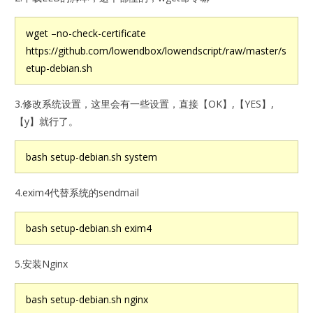
wget –no-check-certificate
https://github.com/lowendbox/lowendscript/raw/master/s
etup-debian.sh
3.修改系统设置，这里会有一些设置，直接【OK】,【YES】,
【y】就行了。
bash setup-debian.sh system
4.exim4代替系统的sendmail
bash setup-debian.sh exim4
5.安装Nginx
bash setup-debian.sh nginx