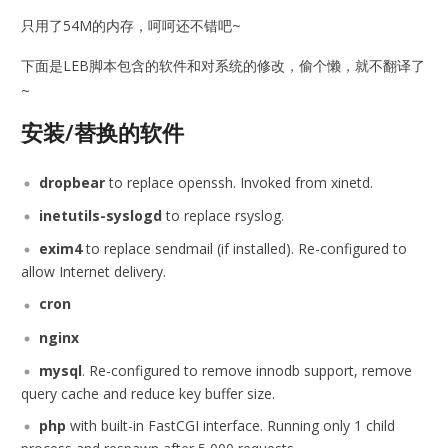
只用了54M的内存，呵呵还不错吧~
下面是LEB脚本包含的软件和对系统的修改，偷个懒，就不翻译了
~
安装/替换的软件
dropbear
to replace openssh. Invoked from xinetd.
inetutils-syslogd
to replace rsyslog.
exim4
to replace sendmail (if installed). Re-configured to
allow Internet delivery.
cron
nginx
mysql
. Re-configured to remove innodb support, remove
query cache and reduce key buffer size.
php
with built-in FastCGI interface. Running only 1 child