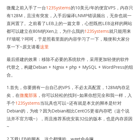
微魔之前入手了一台
123Systems
的10美元/年的便宜VPS，内存只
有128M，且没有突发，入手后编译LNMP错误频出，无奈也就一
直闲置了。之前看了LEB上的一篇文章，心想既然LEB这样的网站
都可以建立在80M的Xen上，为什么我的
123Systems
就只能用来
FF墙呢？呵呵，于是照着里面的内容学习了一下，顺便和大家分
享一下~原文请看
这里
最后搭建的效果：移除不必要的系统软件，采用更加轻便的软件
代替之，构建Debian + Ngnix + php + MySQL + WordPress的组
合。
1.首先，你要拥有一台自己的VPS，不必太高配置，128M内存足
矣，在
微魔部落
，你可以轻松的找到~如果你想完全和我一样，入
手个
123Systems
当玩具也可以~还有就是本文的脚本是针对
Debian的，为啥？因为Debian相比CentOS更省内存吧（这个说
法并不官方哦~），而且推荐系统安装32位的版本，也是内存原因
~
2.下载LEB的脚本，这个都懂的，wget命令嘛