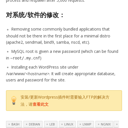
process and respawn after 5,000 requests.
对系统/软件的修改：
Removing some commonly bundled applications that
should not be there in the first place for a minimal distro
(apache2, sendmail, bind9, samba, nscd, etc).
MySQL root is given a new password (which can be found
in
)
~root/.my.cnf
Installing each WordPress site under
/var/www/
<hostname>
. It will create appropriate database,
users and password for the site.
安装/更新Wordpress插件时需要输入FTP的解决方
法，请
查看此文
BASH
DEBIAN
LEB
LINUX
LNMP
NGNIX