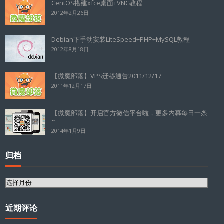
CentOS搭建xfce桌面+VNC教程
2012年2月26日
Debian下手动安装LiteSpeed+PHP+MySQL教程
2012年8月18日
【微魔部落】VPS迁移通告2011/12/17
2011年12月17日
【微魔部落】开启官方微信平台啦，更多内幕每日一条
~
2014年1月9日
归档
归
档
近期评论