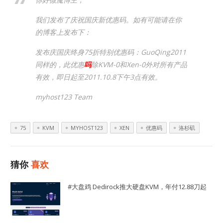
我们发布了庆祝国庆新优惠码。如有可能请在你
的博客上发布下：
发布庆国庆终身75折特别优惠码：GuoQing2011
同样的，此优惠
吗
除KVM-0和Xen-0外对所有产品
有效，即日起至2011.10.8下午3点有效。
myhost123 Team
75
KVM
MYHOST123
XEN
优惠码
洛杉矶
猜你
喜欢
#大盘鸡 Dedirock推大硬盘KVM，年付12.88刀起