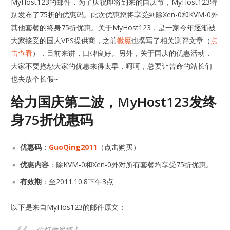
MyHost123的邮件，为了庆祝即将到来的国庆节，MyHost123特
别发布了75折的优惠码。此次优惠您将享受到除Xen-0和KVM-0外
其他套餐的终身75折优惠。关于MyHost123，是一家今年逐渐被
大家接受的国人VPS提供商，之前
微魔
也撰写了相关测评文章（
点
击查看
），目前来讲，口碑良好。另外，关于国庆的优惠活动，
大家不要抱怨大家的优惠来得太早，呵呵，总要让苦命的站长们
也去放个长假~
给力国庆第二波，MyHost123发终
身75折优惠码
优惠码
：
GuoQing2011
（点击购买）
优惠内容
：除KVM-0和Xen-0外对所有套餐均享受75折优惠。
有效期
：至2011.10.8下午3点
以下是来自MyHos123的邮件原文：
你好微魔博主，