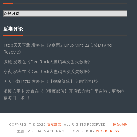
归
档
近期评论
Ttzip天天下载
发表在《
#桌面# LinuxMint 22安装Davinci
Resovle
》
微魔
发表在《
DediRock大盘鸡再次丢失数据
》
小夜
发表在《
DediRock大盘鸡再次丢失数据
》
天天下载Ttzip
发表在《
【微魔部落】专用导读贴
》
虛擬信用卡
发表在《
【微魔部落】开启官方微信平台啦，更多内
幕每日一条~
》
COPYRIGHT © 2026
微魔部落
. ALL RIGHTS RESERVED. ｜
网站地图
主题：VIRTUALMACHINA 2.0. POWERED BY
WORDPRESS
.