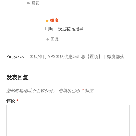
回复
微魔
呵呵，欢迎莅临指导~
回复
Pingback：
国庆特刊-VPS国庆优惠码汇总【置顶】 | 微魔部落
发表回复
您的邮箱地址不会被公开。
必填项已用
*
标注
评论
*