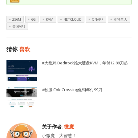
256M
6G
KVM
NETCLOUD
ONAPP
亚特兰大
美国VPS
猜你
喜欢
#大盘鸡 Dedirock推大硬盘KVM，年付12.88刀起
#独服 ColoCrossing促销年付99刀
关于作者:
微魔
小微魔，大智慧！