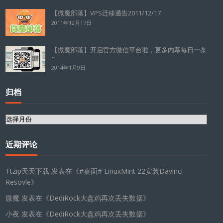
【微魔部落】VPS迁移通告2011/12/17
2011年12月17日
【微魔部落】开启官方微信平台啦，更多内幕每日一条
~
2014年1月9日
归档
归
档
近期评论
Ttzip天天下载
发表在《
#桌面# LinuxMint 22安装Davinci
Resovle
》
微魔
发表在《
DediRock大盘鸡再次丢失数据
》
小夜
发表在《
DediRock大盘鸡再次丢失数据
》