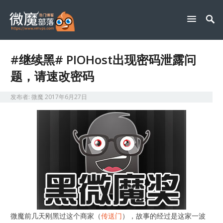
#继续黑# PIOHost出现密码泄露问
题，请速改密码
发布者:
微魔
2017年6月27日
微魔前几天刚黑过这个商家（
传送门
），故事的经过是这家一波