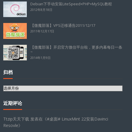
Debian下手动安装LiteSpeed+PHP+MySQL教程
2012年8月18日
【微魔部落】VPS迁移通告2011/12/17
2011年12月17日
【微魔部落】开启官方微信平台啦，更多内幕每日一条
~
2014年1月9日
归档
归
档
近期评论
Ttzip天天下载
发表在《
#桌面# LinuxMint 22安装Davinci
Resovle
》