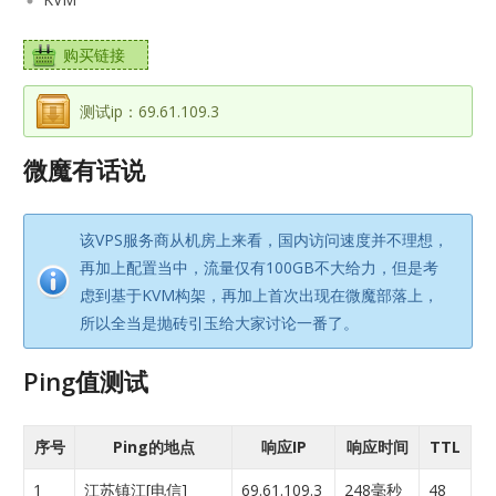
购买链接
测试ip：69.61.109.3
微魔有话说
该VPS服务商从机房上来看，国内访问速度并不理想，
再加上配置当中，流量仅有100GB不大给力，但是考
虑到基于KVM构架，再加上首次出现在微魔部落上，
所以全当是抛砖引玉给大家讨论一番了。
Ping值测试
序号
Ping的地点
响应IP
响应时间
TTL
1
江苏镇江[电信]
69.61.109.3
248毫秒
48