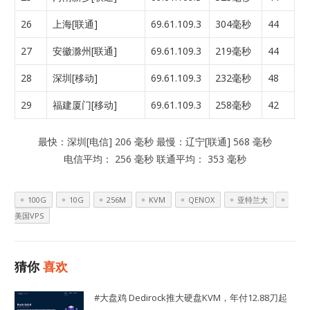
26
上海[联通]
69.61.109.3
304毫秒
44
27
安徽滁州[联通]
69.61.109.3
219毫秒
44
28
深圳[移动]
69.61.109.3
232毫秒
48
29
福建厦门[移动]
69.61.109.3
258毫秒
42
最快：深圳[电信] 206 毫秒 最慢：辽宁[联通] 568 毫秒
电信平均： 256 毫秒 联通平均： 353 毫秒
100G
10G
256M
KVM
QENOX
亚特兰大
美国VPS
猜你
喜欢
#大盘鸡 Dedirock推大硬盘KVM，年付12.88刀起