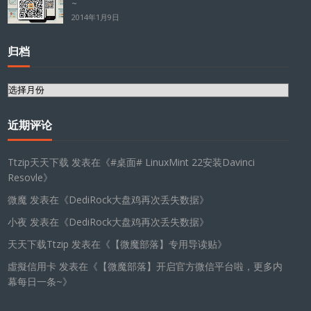
~
2014年1月9日
归档
归
档
近期评论
Ttzip天天下载
发表在《
#桌面# LinuxMint 22安装Davinci
Resovle
》
微魔
发表在《
DediRock大盘鸡再次丢失数据
》
小夜
发表在《
DediRock大盘鸡再次丢失数据
》
天天下载Ttzip
发表在《
【微魔部落】专用导读贴
》
虛擬信用卡
发表在《
【微魔部落】开启官方微信平台啦，更多内
幕每日一条~
》