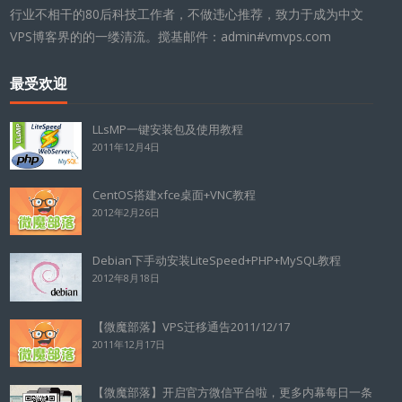
行业不相干的80后科技工作者，不做违心推荐，致力于成为中文
VPS博客界的的一缕清流。搅基邮件：admin#vmvps.com
最受欢迎
LLsMP一键安装包及使用教程
2011年12月4日
CentOS搭建xfce桌面+VNC教程
2012年2月26日
Debian下手动安装LiteSpeed+PHP+MySQL教程
2012年8月18日
【微魔部落】VPS迁移通告2011/12/17
2011年12月17日
【微魔部落】开启官方微信平台啦，更多内幕每日一条