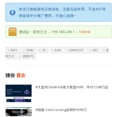
本文订购链接纯天然绿色，无毒无副作用，不含AFF等
佣金或中介推广费用，可放心选择~
测试ip：亚特兰大 – 199.180.249.1 –
100mb
200G
256M
7G
KVM
RAMHOST
SSD
亚
特兰大
美国VPS
猜你
喜欢
#大盘鸡 Dedirock推大硬盘KVM，年付12.88刀起
#独服 ColoCrossing促销年付99刀