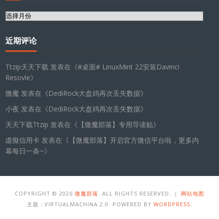
归
档
近期评论
Ttzip天天下载
发表在《
#桌面# LinuxMint 22安装Davinci
Resovle
》
微魔
发表在《
DediRock大盘鸡再次丢失数据
》
小夜
发表在《
DediRock大盘鸡再次丢失数据
》
天天下载Ttzip
发表在《
【微魔部落】专用导读贴
》
虛擬信用卡
发表在《
【微魔部落】开启官方微信平台啦，更多内
幕每日一条~
》
COPYRIGHT © 2026
微魔部落
. ALL RIGHTS RESERVED. ｜
网站地图
主题：VIRTUALMACHINA 2.0. POWERED BY
WORDPRESS
.