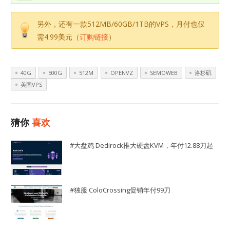
另外，还有一款512MB/60GB/1TB的VPS，月付也仅
需4.99美元（
订购链接
）
40G
500G
512M
OPENVZ
SEMOWEB
洛杉矶
美国VPS
猜你
喜欢
#大盘鸡 Dedirock推大硬盘KVM，年付12.88刀起
#独服 ColoCrossing促销年付99刀