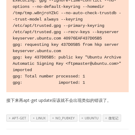
Executing: gpg --ignore-time-conflict --no-
options --no-default-keyring --homedir 
/tmp/tmp.w8njroYZkC --no-auto-check-trustdb -
-trust-model always --keyring 
/etc/apt/trusted.gpg --primary-keyring 
/etc/apt/trusted.gpg --recv-keys --keyserver 
keyserver.ubuntu.com 40976EAF437D05B5

gpg: requesting key 437D05B5 from hkp server 
keyserver.ubuntu.com

gpg: key 437D05B5: public key "Ubuntu Archive 
Automatic Signing Key <ftpmaster@ubuntu.com>" 
imported

gpg: Total number processed: 1

gpg:               imported: 1
接下来再apt-get update应该就不会出现类似的错误了。
APT-GET
LINUX
NO_PUBKEY
UBUNTU
微笔记