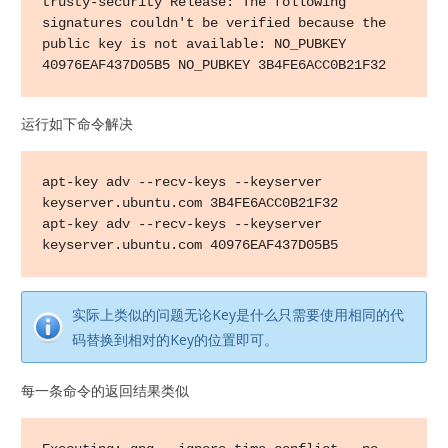
trusty-security Release: The following 
signatures couldn't be verified because the 
public key is not available: NO_PUBKEY 
40976EAF437D05B5 NO_PUBKEY 3B4FE6ACC0B21F32
运行如下命令解决
apt-key adv --recv-keys --keyserver 
keyserver.ubuntu.com 3B4FE6ACC0B21F32

apt-key adv --recv-keys --keyserver 
keyserver.ubuntu.com 40976EAF437D05B5
实际上类似的问题无论Key是什么只需要使用相同的代
码替换到相对的Key的位置即可。
每一条命令的返回结果类似