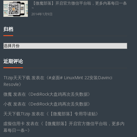
【微魔部落】开启官方微信平台啦，更多内幕每日一条
~
2014年1月9日
归档
归
档
近期评论
Ttzip天天下载
发表在《
#桌面# LinuxMint 22安装Davinci
Resovle
》
微魔
发表在《
DediRock大盘鸡再次丢失数据
》
小夜
发表在《
DediRock大盘鸡再次丢失数据
》
天天下载Ttzip
发表在《
【微魔部落】专用导读贴
》
虛擬信用卡
发表在《
【微魔部落】开启官方微信平台啦，更多内
幕每日一条~
》