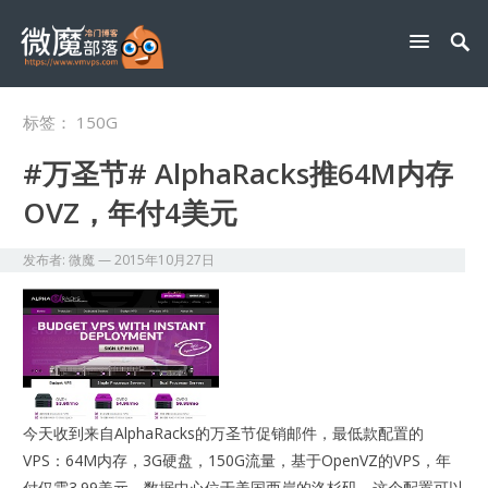
标签：
150G
#万圣节# AlphaRacks推64M内存
OVZ，年付4美元
发布者:
微魔
—
2015年10月27日
今天收到来自AlphaRacks的万圣节促销邮件，最低款配置的
VPS：64M内存，3G硬盘，150G流量，基于OpenVZ的VPS，年
付仅需3.99美元。数据中心位于美国西岸的洛杉矶，这个配置可以