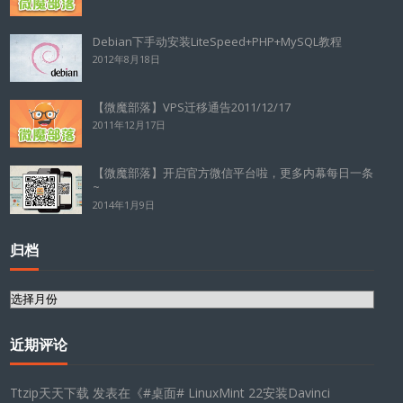
Debian下手动安装LiteSpeed+PHP+MySQL教程
2012年8月18日
【微魔部落】VPS迁移通告2011/12/17
2011年12月17日
【微魔部落】开启官方微信平台啦，更多内幕每日一条
~
2014年1月9日
归档
归
档
近期评论
Ttzip天天下载
发表在《
#桌面# LinuxMint 22安装Davinci