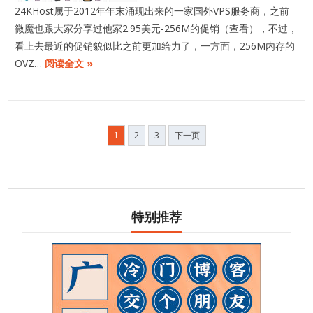
24KHost属于2012年年末涌现出来的一家国外VPS服务商，之前
微魔也跟大家分享过他家2.95美元-256M的促销（查看），不过，
看上去最近的促销貌似比之前更加给力了，一方面，256M内存的
OVZ…
阅读全文 »
文
1
2
3
下一页
章
分
页
特别推荐