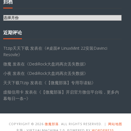
归档
归
档
近期评论
Ttzip天天下载
发表在《
#桌面# LinuxMint 22安装Davinci
Resovle
》
微魔
发表在《
DediRock大盘鸡再次丢失数据
》
小夜
发表在《
DediRock大盘鸡再次丢失数据
》
天天下载Ttzip
发表在《
【微魔部落】专用导读贴
》
虛擬信用卡
发表在《
【微魔部落】开启官方微信平台啦，更多内
幕每日一条~
》
COPYRIGHT © 2026
微魔部落
. ALL RIGHTS RESERVED. ｜
网站地图
主题：VIRTUALMACHINA 2.0. POWERED BY
WORDPRESS
.