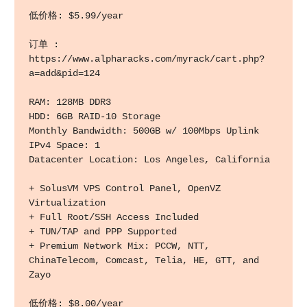
低价格: $5.99/year

订单 : 
https://www.alpharacks.com/myrack/cart.php?
a=add&pid=124

RAM: 128MB DDR3 

HDD: 6GB RAID-10 Storage 

Monthly Bandwidth: 500GB w/ 100Mbps Uplink 

IPv4 Space: 1 

Datacenter Location: Los Angeles, California 

+ SolusVM VPS Control Panel, OpenVZ 
Virtualization 

+ Full Root/SSH Access Included 

+ TUN/TAP and PPP Supported 

+ Premium Network Mix: PCCW, NTT, 
ChinaTelecom, Comcast, Telia, HE, GTT, and 
Zayo 

低价格: $8.00/year
