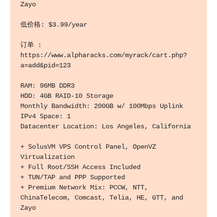
Zayo 

低价格: $3.99/year

订单 : 
https://www.alpharacks.com/myrack/cart.php?
a=add&pid=123

RAM: 96MB DDR3 

HDD: 4GB RAID-10 Storage 

Monthly Bandwidth: 200GB w/ 100Mbps Uplink 

IPv4 Space: 1 

Datacenter Location: Los Angeles, California 

+ SolusVM VPS Control Panel, OpenVZ 
Virtualization 

+ Full Root/SSH Access Included 

+ TUN/TAP and PPP Supported 

+ Premium Network Mix: PCCW, NTT, 
ChinaTelecom, Comcast, Telia, HE, GTT, and 
Zayo 
