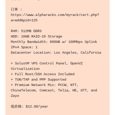
订单 : 
https://www.alpharacks.com/myrack/cart.php?
a=add&pid=125

RAM: 512MB DDR3 

HDD: 10GB RAID-10 Storage 

Monthly Bandwidth: 600GB w/ 100Mbps Uplink 

IPv4 Space: 1 

Datacenter Location: Los Angeles, California 

+ SolusVM VPS Control Panel, OpenVZ 
Virtualization 

+ Full Root/SSH Access Included 

+ TUN/TAP and PPP Supported 

+ Premium Network Mix: PCCW, NTT, 
ChinaTelecom, Comcast, Telia, HE, GTT, and 
Zayo 

低价格: $12.00/year
