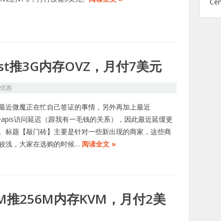
Ce
ost推3G内存OVZ，月付7美元
S优惠
最近微魔正在忙自己签证的事情，另外再加上最近
gleapis访问延迟（跟我有一毛钱的关系），因此最近延缓更
。标题【敲门砖】主要是针对一些新出现的商家，这些商
较浅，大家在选购的时候…
阅读全文 »
M推256M内存KVM，月付2美