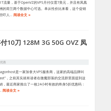
1T流量，基于OpenVZ的VPS月付仅需7美元，并且有凤凰
洲的荷兰两个数据中心可选。单从性价比来看，这个促销
些吓人…
阅读全文 »
年付10刀 128M 3G 50G OVZ 凤
S优惠
dwagonhost是一家加拿大VPS服务商，这家的高端品牌叫
SBlast”，之前其实就有读者在微魔部落的交流群里面提到这
销，最近商家推出了一枚24小时有效的终身5折优惠码：
…
阅读全文 »