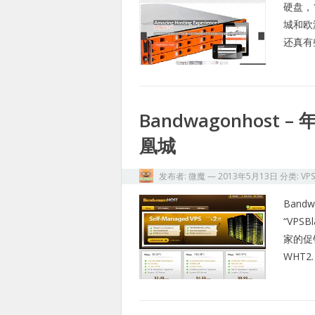
硬盘，
城和欧
还真有
Bandwagonhost – 
凰城
发布者:
微魔
—
2013年5月13日
分类:
VP
Ban
“VP
家的促
WHT2