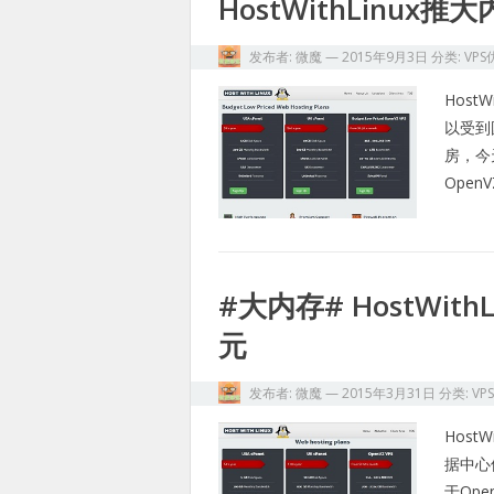
HostWithLinux
发布者:
微魔
—
2015年9月3日
分类:
VPS
Host
以受到
房，今
Open
#大内存# HostWit
元
发布者:
微魔
—
2015年3月31日
分类:
VP
Host
据中心
于Ope