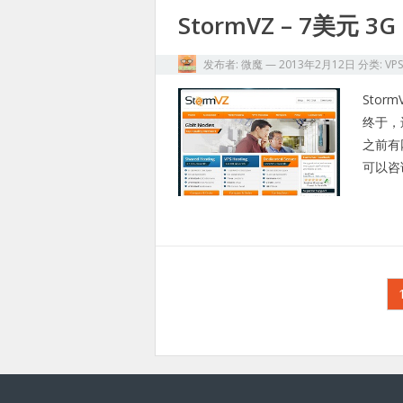
StormVZ – 7美元 3G
发布者:
微魔
—
2013年2月12日
分类:
VP
Sto
终于，
之前有
可以咨
文
章
分
页