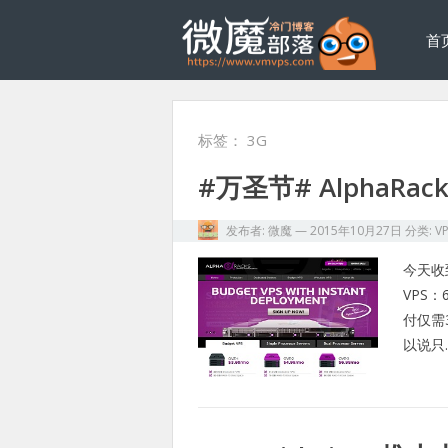
首
标签：
3G
#万圣节# AlphaRa
发布者:
微魔
—
2015年10月27日
分类:
V
今天收
VPS：
付仅需
以说只