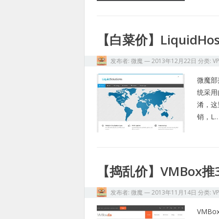
【白菜价】LiquidH
发布者:
微魔
—
2013年12月22日
分类:
V
微魔部
统采用的
淆，这
销，L
【捣乱价】VMBox推
发布者:
微魔
—
2013年11月14日
分类:
V
VMB