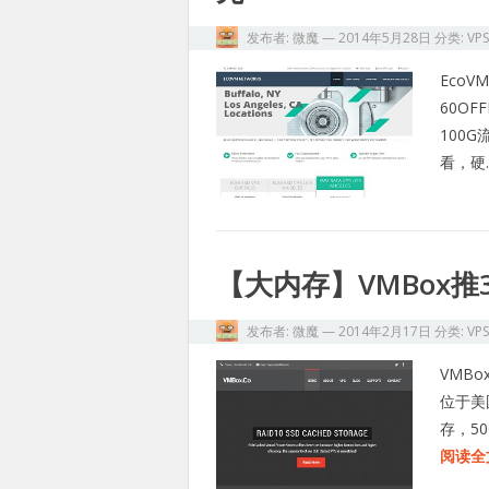
发布者:
微魔
—
2014年5月28日
分类:
VP
Eco
60O
100
看，硬
【大内存】VMBox推
发布者:
微魔
—
2014年2月17日
分类:
VP
VMB
位于美
存，5
阅读全