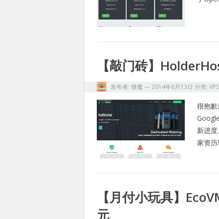
【敲门砖】HolderH
发布者:
微魔
—
2014年6月13日
分类:
VP
很抱歉
Goo
新进度
家资历
【月付小玩具】EcoV
元