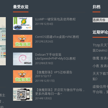
最受欢迎
归档
LLsMP一键安装包及使用教程
归
2011年12月4日
档
近期评论
CentOS搭建xfce桌面+VNC教程
2012年2月26日
Ttzip天
装Davinci
Debian下手动安装
微魔
发表
LiteSpeed+PHP+MySQL教程
2012年8月18日
小夜
发表
【微魔部落】VPS迁移通告
天天下载Tt
2011/12/17
贴
》
2011年12月17日
虛擬信用
【微魔部落】开启官方微信平台啦，
平台啦，
更多内幕每日一条~
博主
2014年1月9日
者，
的的