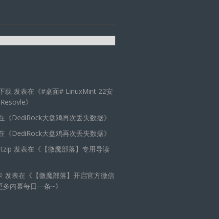
天下载
发表在《
#桌面# LinuxMint 22安
 Resovle
》
在《
DediRock大盘鸡再次丢失数据
》
在《
DediRock大盘鸡再次丢失数据
》
zip
发表在《
【微魔部落】专用导读
卡
发表在《
【微魔部落】开启官方微信
更多内幕每日一条~
》