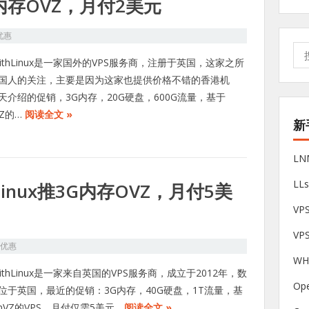
推大内存OVZ，月付2美元
优惠
搜
WithLinux是一家国外的VPS服务商，注册于英国，这家之所
索:
国人的关注，主要是因为这家也提供价格不错的香港机
天介绍的促销，3G内存，20G硬盘，600G流量，基于
VZ的…
阅读全文 »
新
L
LL
hLinux推3G内存OVZ，月付5美
V
VP
S优惠
W
WithLinux是一家来自英国的VPS服务商，成立于2012年，数
Op
位于英国，最近的促销：3G内存，40G硬盘，1T流量，基
nVZ的VPS，月付仅需5美元。
阅读全文 »