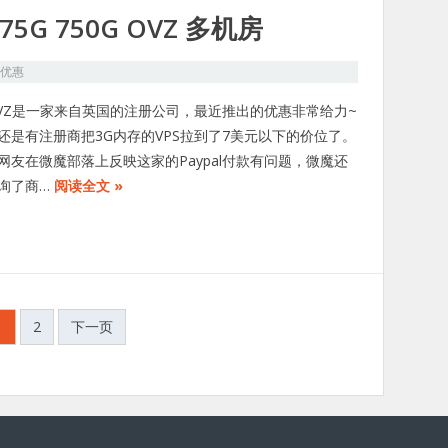
 75G 750G OVZ 多机房
S优惠
rmVZ是一家来自英国的注册公司，最近推出的优惠非常给力~
还是有注册商把3G内存的VPS拉到了7美元以下的价位了。
网友在微魔部落上反映这家的Paypal付款有问题，微魔还
询了商…
阅读全文 »
1
2
下一页