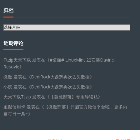
归档
归
档
近期评论
Ttzip天天下载
发表在《
#桌面# LinuxMint 22安装Davinci
Resovle
》
微魔
发表在《
DediRock大盘鸡再次丢失数据
》
小夜
发表在《
DediRock大盘鸡再次丢失数据
》
天天下载Ttzip
发表在《
【微魔部落】专用导读贴
》
虛擬信用卡
发表在《
【微魔部落】开启官方微信平台啦，更多内
幕每日一条~
》