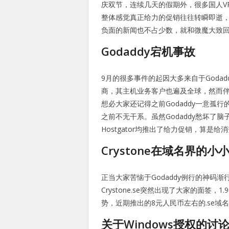
庆双节，连续几天的假期外，很多国人V
整体感觉真正给力的促销往往转瞬即逝，
负面的新闻也不占少数，就和微魔大致回
Godaddy宕机事故
9月的很多事件的起因大多来自于Goda
商，其主机业务客户也遍及全球，然而
想必大家还记得之前Godaddy一意孤
之前不无干系。虽然Godaddy愁坏了脑
Hostgator均推出了给力促销，算是
Crystone在域名界的小
正当大家苦恼于Godaddy例行的神码
Crystone.se突然出现了大家的面签
势，近期推出的8元人民币左右的.se域
关于Windows授权的讨