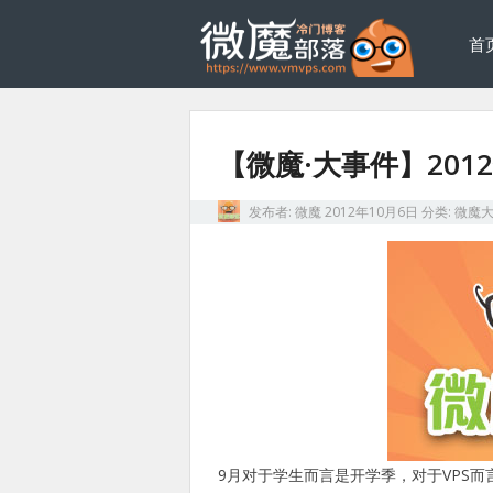
首
【微魔·大事件】201
发布者:
微魔
2012年10月6日
分类:
微魔
9月对于学生而言是开学季，对于VPS