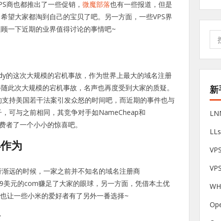
PS商也都推出了一些促销，
微魔部落
也有一些报道，但是
希望大家都淘到自己的宝贝了吧。另一方面，一些VPS界
顾一下近期的业界值得讨论的事情吧~
搜
索:
ddy的这次大规模的宕机事故，作为世界上最大的域名注册
伴随此次大规模的宕机事故，名声也再度受到大家的质疑。
新
行的支持美国若干法案引发众怒的时间吧，而近期的事件也与
子，可与之前相同，其竞争对手如NameCheap和
L
给消费者了一个小小的惊喜吧。
LL
小作为
V
VP
渐行渐远的时候，一家之前并不知名的域名注册商
，1.99美元的com赚足了大家的眼球，另一方面，凭借本土优
W
名也让一些小米的爱好者有了另外一番选择~
Op
论