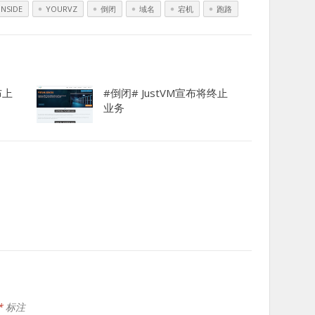
NSIDE
YOURVZ
倒闭
域名
宕机
跑路
布上
#倒闭# JustVM宣布将终止
业务
*
标注