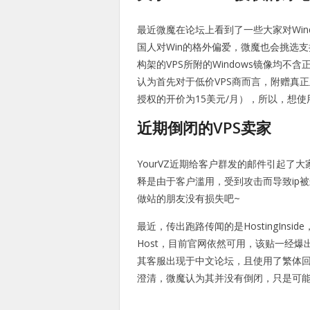
最近微魔在论坛上看到了一些大家对Win
国人对Win的格外偏爱，微魔也会挑选支
构架的VPS所附的Windows镜像均
认为首先对于低价VPS商而言，附赠真正
授权的开价为15美元/月），所以，想使
近期倒闭的VPS卖家
YourVZ近期给客户群发的邮件引起了
释是由于客户滥用，受到攻击而导致ip
做站的朋友没有损失吧~
最近，传出跑路传闻的是HostingInside
Host，目前官网依然可用，该贴一经爆出
其客服出现于中文论坛，且使用了繁体回复，
澄清，微魔认为其并没有倒闭，只是可