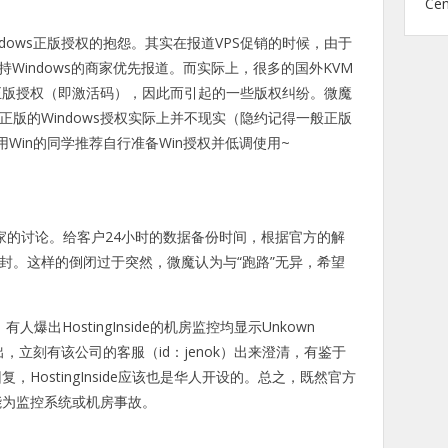
Ce
dows正版授权的抱怨。其实在报道VPS促销的时候，由于
持Windows的商家优先报道。而实际上，很多的国外KVM
不含正版授权（即激活码），因此而引起的一些版权纠纷。微魔
正版的Windows授权实际上并不现实（隐约记得一般正版
用Win的同学推荐自行准备Win授权并低调使用~
大家的讨论。给客户24小时的数据备份时间，根据官方的解
被封。这样的倒闭过于突然，微魔认为与“跑路”无异，希望
，有人爆出HostingInside的机房监控均显示Unkown
，立刻有该公司的客服（id：jenok）出来澄清，有鉴于
HostingInside应该也是华人开设的。总之，既然官方
能为监控系统或机房事故。