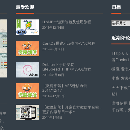
最受欢迎
归档
LLsMP一键安装包及使用教程
归
2011年12月4日
档
近期评论
CentOS搭建xfce桌面+VNC教程
2012年2月26日
Ttzip天
装Davinci
Debian下手动安装
微魔
发表
LiteSpeed+PHP+MySQL教程
2012年8月18日
小夜
发表
【微魔部落】VPS迁移通告
天天下载Tt
2011/12/17
贴
》
2011年12月17日
虛擬信用
【微魔部落】开启官方微信平台啦，
平台啦，
更多内幕每日一条~
博主
2014年1月9日
者，
的的