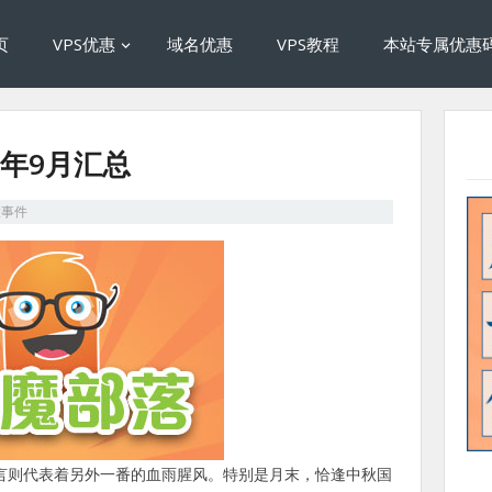
页
VPS优惠
域名优惠
VPS教程
本站专属优惠
2年9月汇总
大事件
而言则代表着另外一番的血雨腥风。特别是月末，恰逢中秋国