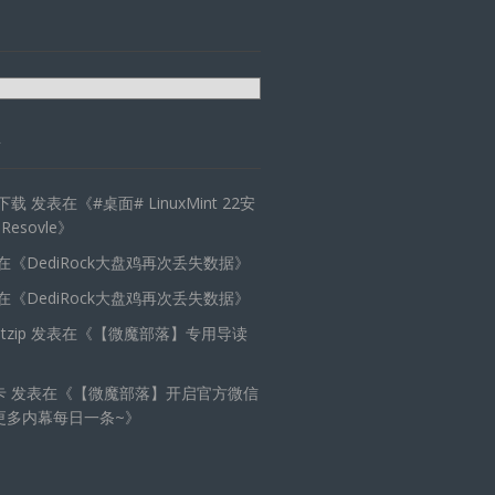
天下载
发表在《
#桌面# LinuxMint 22安
 Resovle
》
在《
DediRock大盘鸡再次丢失数据
》
在《
DediRock大盘鸡再次丢失数据
》
zip
发表在《
【微魔部落】专用导读
卡
发表在《
【微魔部落】开启官方微信
更多内幕每日一条~
》