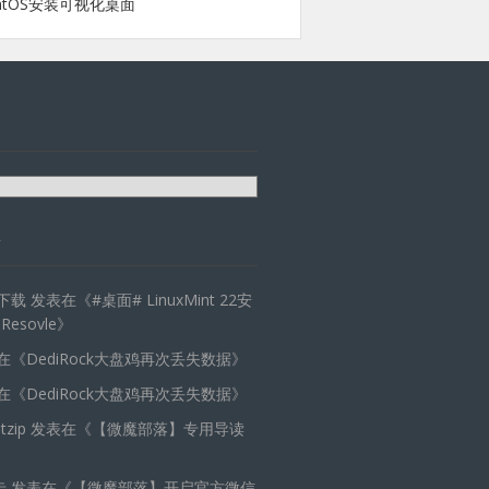
ntOS安装可视化桌面
天下载
发表在《
#桌面# LinuxMint 22安
 Resovle
》
在《
DediRock大盘鸡再次丢失数据
》
在《
DediRock大盘鸡再次丢失数据
》
zip
发表在《
【微魔部落】专用导读
卡
发表在《
【微魔部落】开启官方微信