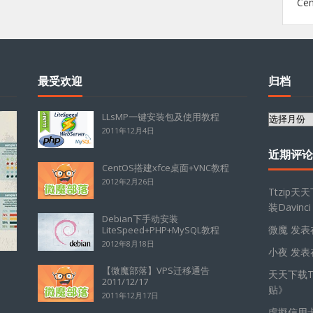
Ce
最受欢迎
归档
LLsMP一键安装包及使用教程
归
2011年12月4日
档
近期评论
CentOS搭建xfce桌面+VNC教程
2012年2月26日
Ttzip天
装Davinci
Debian下手动安装
微魔
发表
LiteSpeed+PHP+MySQL教程
2012年8月18日
小夜
发表
【微魔部落】VPS迁移通告
天天下载Tt
2011/12/17
贴
》
2011年12月17日
虛擬信用