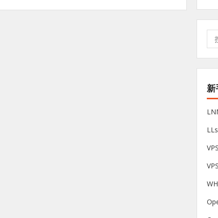
搜
索:
新
L
LL
V
VP
W
Op