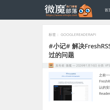
首
标签：
GOOGLEREADERAPI
#小记# 解决FreshRSS
过的问题
发布者:
微魔
—
2026年1月16日
分类:
VP
之前一
Fre
认的安
Reade