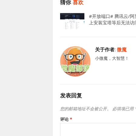
猜你
喜欢
#开放端口# 腾讯云/阿
上安装宝塔等后无法访
关于作者:
微魔
小微魔，大智慧！
发表回复
您的邮箱地址不会被公开。
必填项已用
评论
*