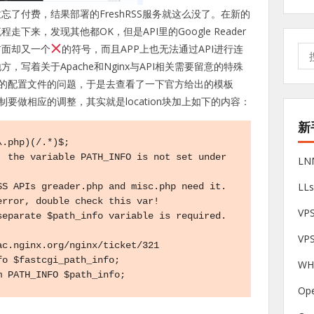
了付费，结果部署的FreshRSS服务就这么没了。在新的
来，发现其他都OK，但是API里的Google Reader
前面却又一个
的符号，而且APP上也无法通过API进行连
搜
索:
写着关于Apache和Nginx与API相关需要留意的特殊
nx的配置文件的问题，于是去查看了一下官方给出的模板
制要做相应的调整，其实就是location块加上如下的内容：
新
.php)(/.*)$;

L
LL
rror, double check this var!

V
VP
W
am PATH_INFO $path_info;
Op