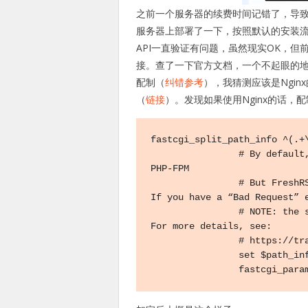
之前一个服务器的续费时间记错了，导致忘
服务器上部署了一下，按照默认的安装流程走下
API一直验证有问题，虽然现实OK，但
接。查了一下官方文档，一个不起眼的地方，
配制（
纠错参考
），我猜测应该是Ngi
（
链接
）。发现如果使用Nginx的话，配
fastcgi_split_path_info ^(.+\
		# By default, the variable PATH_INFO is not set under 
PHP-FPM

		# But FreshRSS APIs greader.php and misc.php need it. 
If you have a “Bad Request” e
		# NOTE: the separate $path_info variable is required. 
For more details, see:

		# https://trac.nginx.org/nginx/ticket/321

		set $path_info $fastcgi_path_info;

		fastcgi_par