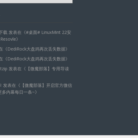
天下载
发表在《
#桌面# LinuxMint 22安
 Resovle
》
在《
DediRock大盘鸡再次丢失数据
》
在《
DediRock大盘鸡再次丢失数据
》
zip
发表在《
【微魔部落】专用导读
卡
发表在《
【微魔部落】开启官方微信
更多内幕每日一条~
》