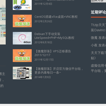
2011年12月4日
档
近期评论
CentOS搭建xfce桌面+VNC教程
2012年2月26日
Ttzip天
装Davinci
Debian下手动安装
微魔
发表
LiteSpeed+PHP+MySQL教程
2012年8月18日
小夜
发表
【微魔部落】VPS迁移通告
天天下载Tt
2011/12/17
贴
》
2011年12月17日
虛擬信用
【微魔部落】开启官方微信平台啦，
平台啦，
更多内幕每日一条~
博主
2014年1月9日
者，
的的