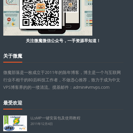
关注微魔微信公众号，一手资源早知道！
关于微魔
微魔部落是一枚成立于2011年的陈年博客，博主是一个与互联网
行业不相干的80后科技工作者，不做违心推荐，致力于成为中文
VPS博客界的的一缕清流。搅基邮件：admin#vmvps.com
最受欢迎
LLsMP一键安装包及使用教程
2011年12月4日