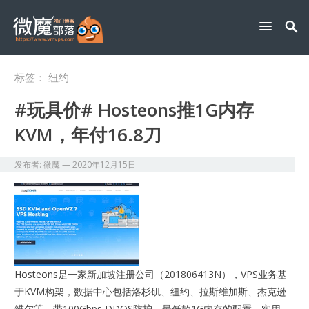
标签：
纽约
#玩具价# Hosteons推1G内存
KVM，年付16.8刀
发布者:
微魔
—
2020年12月15日
Hosteons是一家新加坡注册公司（201806413N），VPS业务基
于KVM构架，数据中心包括洛杉矶、纽约、拉斯维加斯、杰克逊
维尔等，带100Gbps DDOS防护。最低款1G内存的配置，实用