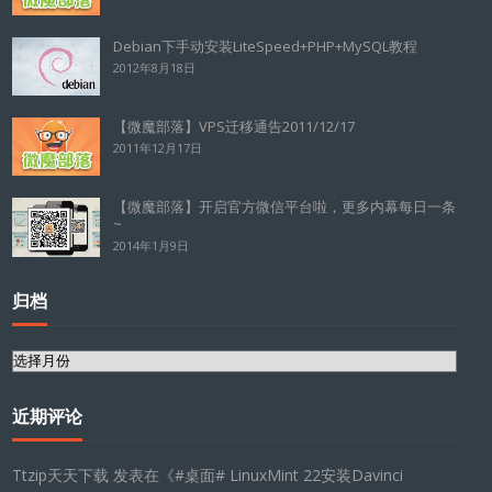
Debian下手动安装LiteSpeed+PHP+MySQL教程
2012年8月18日
【微魔部落】VPS迁移通告2011/12/17
2011年12月17日
【微魔部落】开启官方微信平台啦，更多内幕每日一条
~
2014年1月9日
归档
归
档
近期评论
Ttzip天天下载
发表在《
#桌面# LinuxMint 22安装Davinci