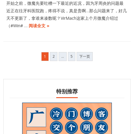
开始之前，微魔先要吐槽一下最近的近况，因为牙周炎的问题最
近正在往牙科医院跑，疼得不说，真是贵啊…那么问题来了，好几
天不更新了，拿谁来凑数呢？VirMach这家上个月微魔介绍过
（#Win# …
阅读全文 »
文
1
2
…
5
下一页
章
分
页
特别推荐