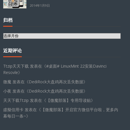
2014年1月9日
归档
归
档
近期评论
Ttzip天天下载
发表在《
#桌面# LinuxMint 22安装Davinci
Resovle
》
微魔
发表在《
DediRock大盘鸡再次丢失数据
》
小夜
发表在《
DediRock大盘鸡再次丢失数据
》
天天下载Ttzip
发表在《
【微魔部落】专用导读贴
》
虛擬信用卡
发表在《
【微魔部落】开启官方微信平台啦，更多内
幕每日一条~
》