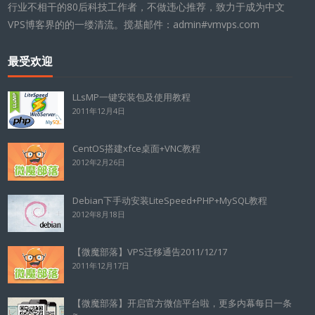
行业不相干的80后科技工作者，不做违心推荐，致力于成为中文
VPS博客界的的一缕清流。搅基邮件：admin#vmvps.com
最受欢迎
LLsMP一键安装包及使用教程
2011年12月4日
CentOS搭建xfce桌面+VNC教程
2012年2月26日
Debian下手动安装LiteSpeed+PHP+MySQL教程
2012年8月18日
【微魔部落】VPS迁移通告2011/12/17
2011年12月17日
【微魔部落】开启官方微信平台啦，更多内幕每日一条
~