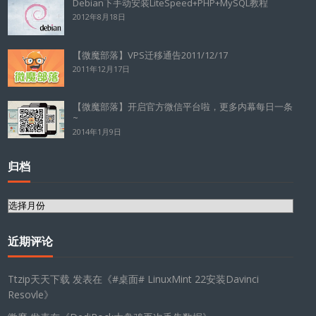
Debian下手动安装LiteSpeed+PHP+MySQL教程
2012年8月18日
【微魔部落】VPS迁移通告2011/12/17
2011年12月17日
【微魔部落】开启官方微信平台啦，更多内幕每日一条
~
2014年1月9日
归档
归
档
近期评论
Ttzip天天下载
发表在《
#桌面# LinuxMint 22安装Davinci
Resovle
》