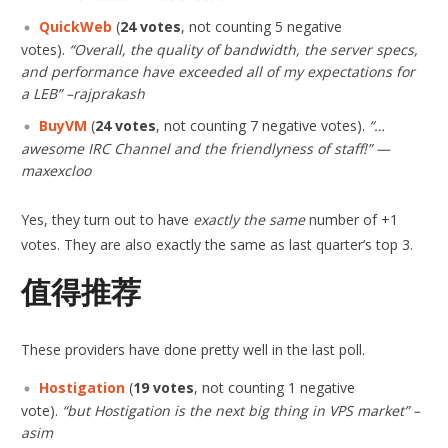
QuickWeb
(
24 votes
, not counting 5 negative
votes).
“Overall, the quality of bandwidth, the server specs,
and performance have exceeded all of my expectations for
a LEB” –rajprakash
BuyVM
(
24 votes
, not counting 7 negative votes).
“…
awesome IRC Channel and the friendlyness of staff!” —
maxexcloo
Yes, they turn out to have
exactly the same
number of +1
votes. They are also exactly the same as last quarter’s top 3.
值得推荐
These providers have done pretty well in the last poll.
Hostigation
(
19 votes
, not counting 1 negative
vote).
“but Hostigation is the next big thing in VPS market” –
asim