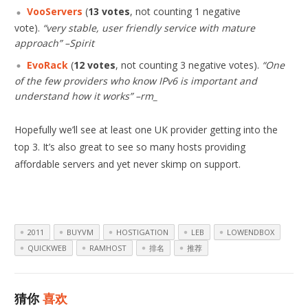
VooServers
(
13 votes
, not counting 1 negative
vote).
“very stable, user friendly service with mature
approach” –Spirit
EvoRack
(
12 votes
, not counting 3 negative votes).
“One
of the few providers who know IPv6 is important and
understand how it works” –rm_
Hopefully we’ll see at least one UK provider getting into the
top 3. It’s also great to see so many hosts providing
affordable servers and yet never skimp on support.
2011
BUYVM
HOSTIGATION
LEB
LOWENDBOX
QUICKWEB
RAMHOST
排名
推荐
猜你
喜欢