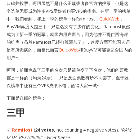
口碑并投票。呵呵虽然不是什么正规或者多官方的投票，但是这
个选单无疑成为许多VPS爱好者购买VPS的指南。在新一季的榜单
中，我们看到，和上一季的榜单一样RamHost，
QuickWeb
，
BuyVM再度入围三甲，只是名次有了少许的变化。Ramhost虽然
成为了新一季的冠军，就国内用户而言，因为他并不提供西海岸
的机房（虽然RamHost已经打算添加了），速度方面可能国人还
是有所诟病的，而相比而言
QuickWeb
和BuyVM可能更适合国内的
用户~
呵呵，前面也说了三甲的名次只是简单变了下名次，他们的票数
都是一样的（均为24票），只是反面票数有所不同罢了。至于这
次榜单中还有三个VPS成绩不错，值得大家一试~
下面是详细的榜单：
三甲
RamHost
(
24 votes
, not counting 4 negative votes).
“RAM
IZ DA BEST!!!!!!!!!!” –ViceCheese