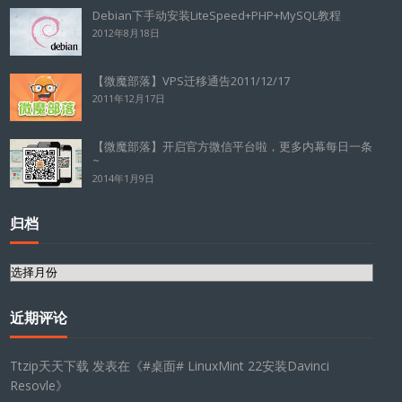
Debian下手动安装LiteSpeed+PHP+MySQL教程
2012年8月18日
【微魔部落】VPS迁移通告2011/12/17
2011年12月17日
【微魔部落】开启官方微信平台啦，更多内幕每日一条
~
2014年1月9日
归档
归
档
近期评论
Ttzip天天下载
发表在《
#桌面# LinuxMint 22安装Davinci
Resovle
》