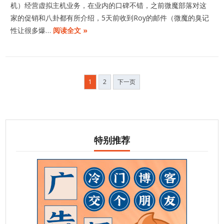
机）经营虚拟主机业务，在业内的口碑不错，之前微魔部落对这
家的促销和八卦都有所介绍，5天前收到Roy的邮件（微魔的臭记
性让很多爆…
阅读全文 »
文
1
2
下一页
章
分
页
特别推荐