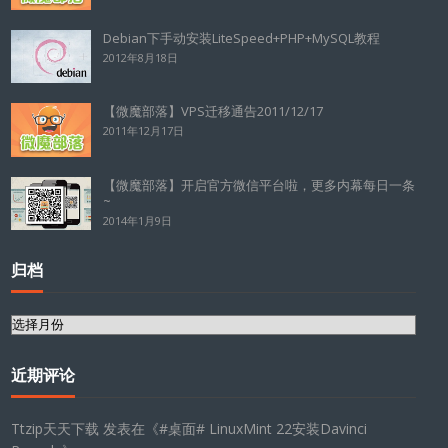
Debian下手动安装LiteSpeed+PHP+MySQL教程
2012年8月18日
【微魔部落】VPS迁移通告2011/12/17
2011年12月17日
【微魔部落】开启官方微信平台啦，更多内幕每日一条
~
2014年1月9日
归档
归
档
近期评论
Ttzip天天下载
发表在《
#桌面# LinuxMint 22安装Davinci