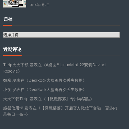
2014年1月9日
归档
归
档
近期评论
Ttzip天天下载
发表在《
#桌面# LinuxMint 22安装Davinci
Resovle
》
微魔
发表在《
DediRock大盘鸡再次丢失数据
》
小夜
发表在《
DediRock大盘鸡再次丢失数据
》
天天下载Ttzip
发表在《
【微魔部落】专用导读贴
》
虛擬信用卡
发表在《
【微魔部落】开启官方微信平台啦，更多内
幕每日一条~
》