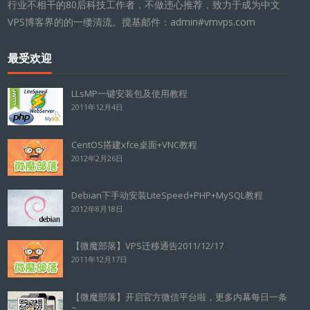
行业不相干的80后科技工作者，不做违心推荐，致力于成为中文
VPS博客界的的一缕清流。搅基邮件：admin#vmvps.com
最受欢迎
LLsMP一键安装包及使用教程
2011年12月4日
CentOS搭建xfce桌面+VNC教程
2012年2月26日
Debian下手动安装LiteSpeed+PHP+MySQL教程
2012年8月18日
【微魔部落】VPS迁移通告2011/12/17
2011年12月17日
【微魔部落】开启官方微信平台啦，更多内幕每日一条
~