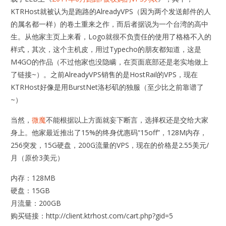
KTRHost就被认为是跑路的AlreadyVPS（因为两个发送邮件的人
的属名都一样）的卷土重来之作，而后者据说为一个台湾的高中
生。从他家主页上来看，Logo就很不负责任的使用了格格不入的
样式，其次，这个主机皮，用过Typecho的朋友都知道，这是
M4GO的作品（不过他家也没隐瞒，在页面底部还是老实地做上
了链接~）。之前AlreadyVPS销售的是HostRail的VPS，现在
KTRHost好像是用BurstNet洛杉矶的独服（至少比之前靠谱了
~）
当然，
微魔
不能根据以上方面就妄下断言，选择权还是交给大家
身上。他家最近推出了15%的终身优惠码“15off”，128M内存，
256突发，15G硬盘，200G流量的VPS，现在的价格是2.55美元/
月（原价3美元）
内存：128MB
硬盘：15GB
月流量：200GB
购买链接：http://client.ktrhost.com/cart.php?gid=5