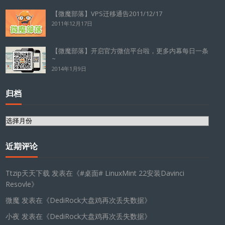
【微魔部落】VPS迁移通告2011/12/17
2011年12月17日
【微魔部落】开启官方微信平台啦，更多内幕每日一条
~
2014年1月9日
归档
归
档
近期评论
Ttzip天天下载
发表在《
#桌面# LinuxMint 22安装Davinci
Resovle
》
微魔
发表在《
DediRock大盘鸡再次丢失数据
》
小夜
发表在《
DediRock大盘鸡再次丢失数据
》