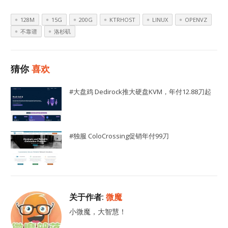
128M
15G
200G
KTRHOST
LINUX
OPENVZ
不靠谱
洛杉矶
猜你
喜欢
#大盘鸡 Dedirock推大硬盘KVM，年付12.88刀起
#独服 ColoCrossing促销年付99刀
关于作者:
微魔
小微魔，大智慧！