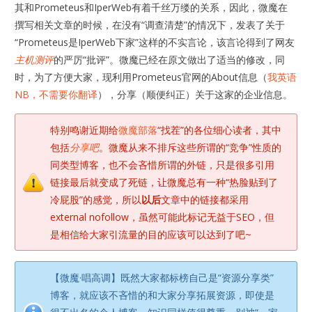
其和Prometeus和IperWeb有着千丝万缕的关系，因此，微魔在
撰写相关文章的时候，在没有“调查清楚”的情况下，发表了关于
“Prometeus是IperWeb下家”这样的不实言论，该言论得到了网友
主机测评
的严厉“批评”。微魔已经在原文做出了适当的修改，同
时，为了方便大家，现利用Prometeus官网的About信息（
我英语
NB，不需要你翻译
），分享（顺便纠正）关于这家的企业信息。
特别鸣谢近期给
微魔部落
“找茬”的各位细心读者，其中
包括
分享吧
。微魔从来不排斥这些所谓的“竞争”性质的
同类型博客，也不会吝惜所谓的外链，只是很多引用
链接最后就变成了死链，让微魔总有一种“热脸贴到了
冷屁股”的感觉，所以
以后
文章中的链接都采用
external nofollow，虽然可能此标记无益于SEO，但
是相信给大家引流量的目的应该可以达到了吧~
【微魔·唱高调】既然大家都标榜自己是“资源分享类”
博客，就应该不吝惜的和大家分享拓展资源，即使是