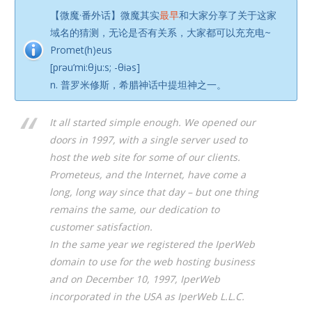
【微魔·番外话】微魔其实
最早
和大家分享了关于这家
域名的猜测，无论是否有关系，大家都可以充充电~
Promet(h)eus
[prəu’mi:θju:s; -θiəs]
n. 普罗米修斯，希腊神话中提坦神之一。
It all started simple enough. We opened our
doors in 1997, with a single server used to
host the web site for some of our clients.
Prometeus, and the Internet, have come a
long, long way since that day – but one thing
remains the same, our dedication to
customer satisfaction.
In the same year we registered the IperWeb
domain to use for the web hosting business
and on December 10, 1997, IperWeb
incorporated in the USA as IperWeb L.L.C.