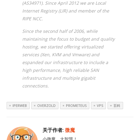
(AS34971). Since April 2012 we are Local
Internet Registry (LIR) and member of the
RIPE NCC.
Since the second half of 2006, while
maintaining the focus to budget and quality
hosting, we started offering virtualized
services (Xen, KVM and Vmware) and
espanded our infrastructure to include a
high performance, high reliable SAN
infrastructure and multiple gigabit
connections.
IPERWEB
OVERZOLD
PROMETEUS
VPS
百科
关于作者:
微魔
小微魔，大智慧！