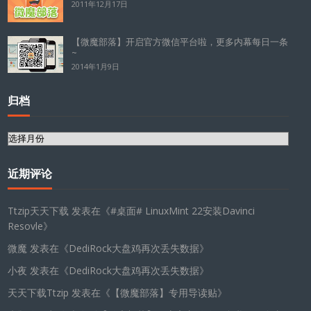
2011年12月17日
【微魔部落】开启官方微信平台啦，更多内幕每日一条
~
2014年1月9日
归档
归
档
近期评论
Ttzip天天下载
发表在《
#桌面# LinuxMint 22安装Davinci
Resovle
》
微魔
发表在《
DediRock大盘鸡再次丢失数据
》
小夜
发表在《
DediRock大盘鸡再次丢失数据
》
天天下载Ttzip
发表在《
【微魔部落】专用导读贴
》