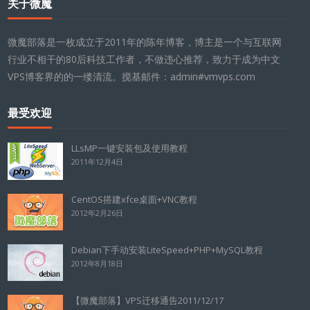
关于微魔
微魔部落是一枚成立于2011年的陈年博客，博主是一个与互联网
行业不相干的80后科技工作者，不做违心推荐，致力于成为中文
VPS博客界的的一缕清流。搅基邮件：admin#vmvps.com
最受欢迎
LLsMP一键安装包及使用教程
2011年12月4日
CentOS搭建xfce桌面+VNC教程
2012年2月26日
Debian下手动安装LiteSpeed+PHP+MySQL教程
2012年8月18日
【微魔部落】VPS迁移通告2011/12/17