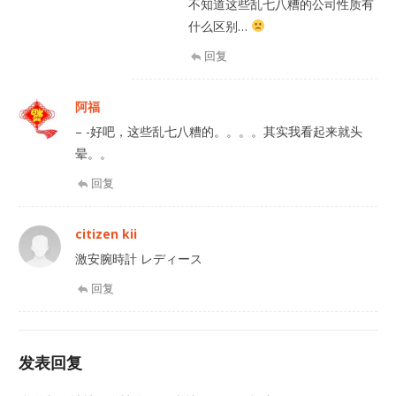
不知道这些乱七八糟的公司性质有
什么区别…
回复
阿福
– -好吧，这些乱七八糟的。。。。其实我看起来就头
晕。。
回复
citizen kii
激安腕時計 レディース
回复
发表回复