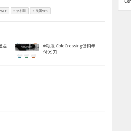
Ce
PACE
洛杉矶
美国VPS
大硬盘
#独服 ColoCrossing促销年
付99刀