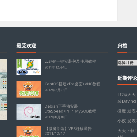
最受欢迎
归档
LLsMP一键安装包及使用教程
归
2011年12月4日
档
近期评论
CentOS搭建xfce桌面+VNC教程
2012年2月26日
Ttzip天
装Davinci
Debian下手动安装
微魔
发表
LiteSpeed+PHP+MySQL教程
2012年8月18日
小夜
发表
【微魔部落】VPS迁移通告
天天下载Tt
2011/12/17