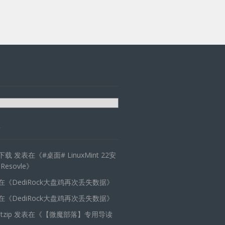
天下载
发表在《
#桌面# LinuxMint 22安
 Resovle
》
在《
DediRock大盘鸡再次丢失数据
》
在《
DediRock大盘鸡再次丢失数据
》
zip
发表在《
【微魔部落】专用导读