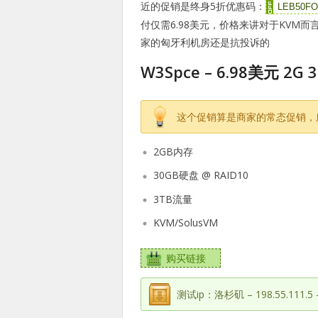
近的促销是终身5折优惠码：
LEB50FO
付仅需6.98美元，价格来讲对于KVM
家的匈牙利机房还是抗投诉的
W3Spce – 6.98美元 2G
这个促销算是商家的常态促销，
2GB内存
30GB硬盘 @ RAID10
3TB流量
KVM/SolusVM
购买链接
测试ip：洛杉矶 – 198.55.111.5 – 