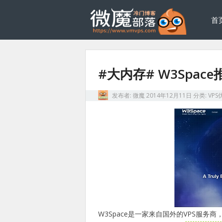
首
#大内存# W3Spac
发布者:
微魔
2014年12月11日
分类:
VPS
W3Space是一家来自国外的VPS服