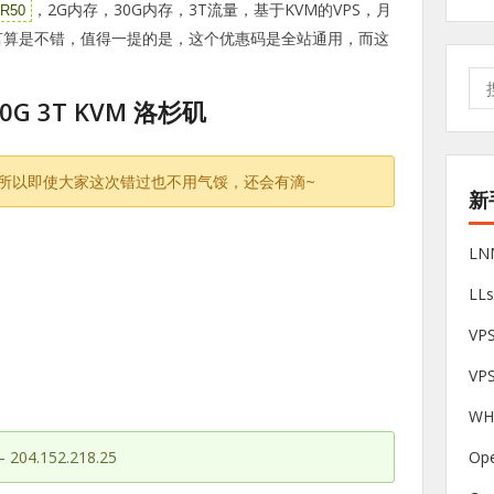
，2G内存，30G内存，3T流量，基于KVM的VPS，月
R50
而言算是不错，值得一提的是，这个优惠码是全站通用，而这
搜
索:
 30G 3T KVM 洛杉矶
所以即使大家这次错过也不用气馁，还会有滴~
新
L
LL
V
VP
W
Op
204.152.218.25