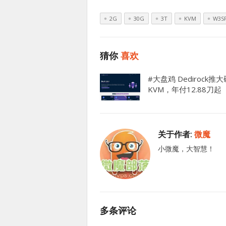
2G
30G
3T
KVM
W3S
猜你
喜欢
#大盘鸡 Dedirock推
KVM，年付12.88刀起
关于作者:
微魔
小微魔，大智慧！
多条评论