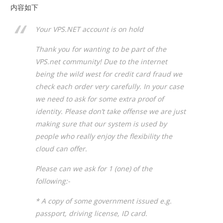
内容如下
Your VPS.NET account is on hold
Thank you for wanting to be part of the
VPS.net community! Due to the internet
being the wild west for credit card fraud we
check each order very carefully. In your case
we need to ask for some extra proof of
identity. Please don’t take offense we are just
making sure that our system is used by
people who really enjoy the flexibility the
cloud can offer.
Please can we ask for 1 (one) of the
following:-
* A copy of some government issued e.g.
passport, driving license, ID card.