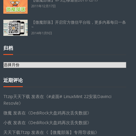
2011年12月17日
【微魔部落】开启官方微信平台啦，更多内幕每日一条
~
2014年1月9日
归档
归
档
近期评论
Ttzip天天下载
发表在《
#桌面# LinuxMint 22安装Davinci
Resovle
》
微魔
发表在《
DediRock大盘鸡再次丢失数据
》
小夜
发表在《
DediRock大盘鸡再次丢失数据
》
天天下载Ttzip
发表在《
【微魔部落】专用导读贴
》