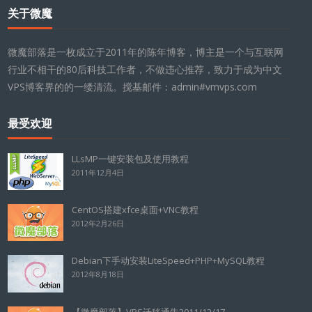
关于微魔
微魔部落是一枚成立于2011年的陈年博客，博主是一个与互联网
行业不相干的80后科技工作者，不做违心推荐，致力于成为中文
VPS博客界的的一缕清流。搅基邮件：admin#vmvps.com
最受欢迎
LLsMP一键安装包及使用教程
2011年12月4日
CentOS搭建xfce桌面+VNC教程
2012年2月26日
Debian下手动安装LiteSpeed+PHP+MySQL教程
2012年8月18日
【微魔部落】VPS迁移通告2011/12/17