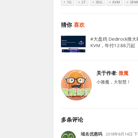
1G
2T
30G
KVM
SPA
猜你
喜欢
#大盘鸡 Dedirock推
KVM，年付12.88刀起
关于作者:
微魔
小微魔，大智慧！
多条评论
域名优惠码
2018年8月14日 下