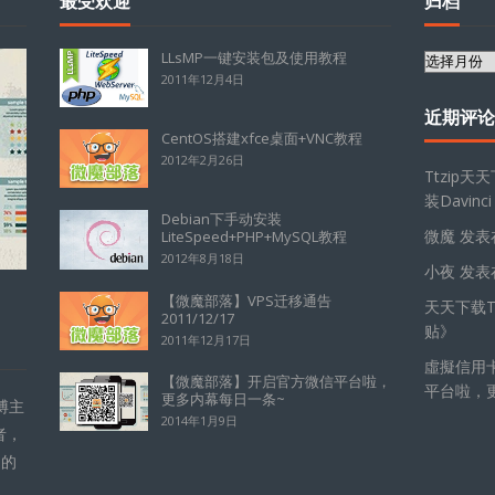
最受欢迎
归档
LLsMP一键安装包及使用教程
归
2011年12月4日
档
近期评论
CentOS搭建xfce桌面+VNC教程
2012年2月26日
Ttzip天
装Davinci
Debian下手动安装
微魔
发表
LiteSpeed+PHP+MySQL教程
2012年8月18日
小夜
发表
【微魔部落】VPS迁移通告
天天下载Tt
2011/12/17
贴
》
2011年12月17日
虛擬信用
【微魔部落】开启官方微信平台啦，
平台啦，
更多内幕每日一条~
博主
2014年1月9日
者，
的的