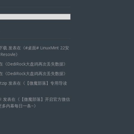
天下载
发表在《
#桌面# LinuxMint 22安
 Resovle
》
在《
DediRock大盘鸡再次丢失数据
》
在《
DediRock大盘鸡再次丢失数据
》
zip
发表在《
【微魔部落】专用导读
卡
发表在《
【微魔部落】开启官方微信
更多内幕每日一条~
》