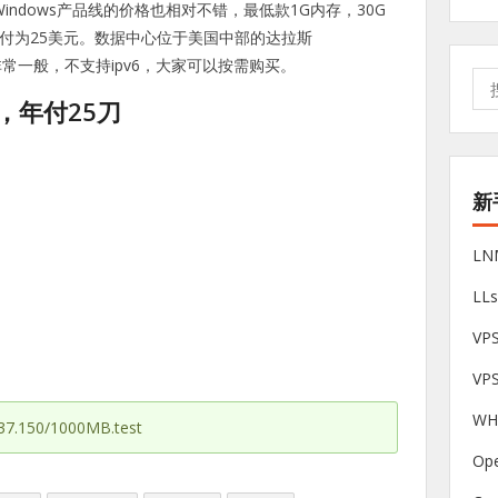
indows产品线的价格也相对不错，最低款1G内存，30G
年付为25美元。数据中心位于美国中部的达拉斯
速度非常一般，不支持ipv6，大家可以按需购买。
搜
索:
M，年付25刀
新
L
LL
V
VP
W
7.150/1000MB.test
Op