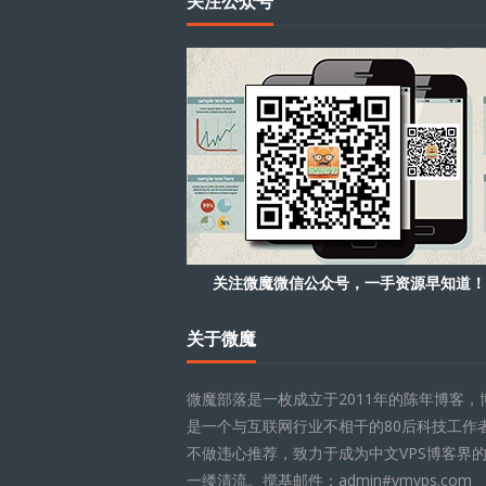
关注公众号
关注微魔微信公众号，一手资源早知道！
关于微魔
微魔部落是一枚成立于2011年的陈年博客，
是一个与互联网行业不相干的80后科技工作
不做违心推荐，致力于成为中文VPS博客界
一缕清流。搅基邮件：admin#vmvps.com