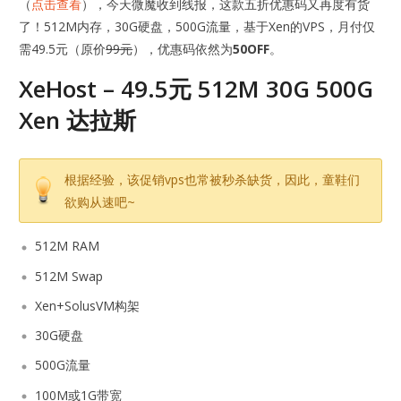
（
点击查看
），今天微魔收到线报，这款五折优惠码又再度有货
了！512M内存，30G硬盘，500G流量，基于Xen的VPS，月付仅
需49.5元（原价
99元
），优惠码依然为
50OFF
。
XeHost – 49.5元 512M 30G 500G
Xen 达拉斯
根据经验，该促销vps也常被秒杀缺货，因此，童鞋们
欲购从速吧~
512M RAM
512M Swap
Xen+SolusVM构架
30G硬盘
500G流量
100M或1G带宽