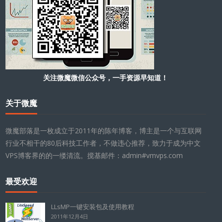
关注微魔微信公众号，一手资源早知道！
关于微魔
微魔部落是一枚成立于2011年的陈年博客，博主是一个与互联网
行业不相干的80后科技工作者，不做违心推荐，致力于成为中文
VPS博客界的的一缕清流。搅基邮件：admin#vmvps.com
最受欢迎
LLsMP一键安装包及使用教程
2011年12月4日