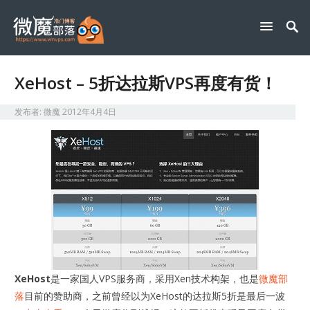
XeHost – 5折达拉斯VPS再度有货！
发布者:
微魔
2012年4月4日
XeHost
是一家国人VPS服务商，采用Xen技术构架，也是
微魔部
落
目前的赞助商，之前曾经以为XeHost的达拉斯5折是最后一波