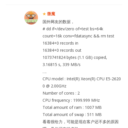
微魔
国外网友的数据，
# dd if=/dev/zero of=test bs=64k
count=16k conv=fdatasync && rm test
16384+0 records in
16384+0 records out
1073741824 bytes (1.1 GB) copied,
3.16815 s, 339 MB/s
….
CPU model : Intel(R) Xeon(R) CPU E5-2620
0 @ 2.00GHz
Number of cores : 2
CPU frequency : 1999.999 MHz
Total amount of ram : 1007 MB
Total amount of swap : 511 MB
看着很给力，可能是现在客户还不多的原因