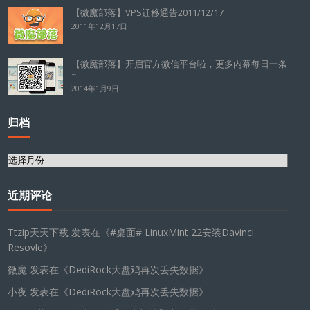
【微魔部落】VPS迁移通告2011/12/17
2011年12月17日
【微魔部落】开启官方微信平台啦，更多内幕每日一条
~
2014年1月9日
归档
归
档
近期评论
Ttzip天天下载
发表在《
#桌面# LinuxMint 22安装Davinci
Resovle
》
微魔
发表在《
DediRock大盘鸡再次丢失数据
》
小夜
发表在《
DediRock大盘鸡再次丢失数据
》