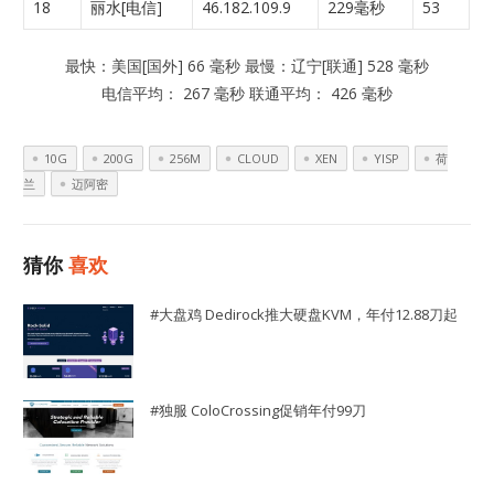
18
丽水[电信]
46.182.109.9
229毫秒
53
最快：美国[国外] 66 毫秒 最慢：辽宁[联通] 528 毫秒
电信平均： 267 毫秒 联通平均： 426 毫秒
10G
200G
256M
CLOUD
XEN
YISP
荷
兰
迈阿密
猜你
喜欢
#大盘鸡 Dedirock推大硬盘KVM，年付12.88刀起
#独服 ColoCrossing促销年付99刀