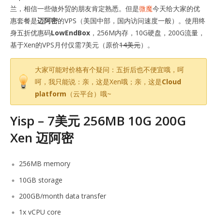
兰，相信一些做外贸的朋友肯定熟悉。但是
微魔
今天给大家的优
惠套餐是
迈阿密
的VPS（美国中部，国内访问速度一般）。使用终
身五折优惠码
LowEndBox
，256M内存，10G硬盘，200G流量，
基于Xen的VPS月付仅需7美元（原价
14美元
）。
大家可能对价格有个疑问：五折后也不便宜哦，呵
呵，我只能说：亲，这是Xen哦；亲，这是
Cloud
platform
（云平台）哦~
Yisp – 7美元 256MB 10G 200G
Xen 迈阿密
256MB memory
10GB storage
200GB/month data transfer
1x vCPU core