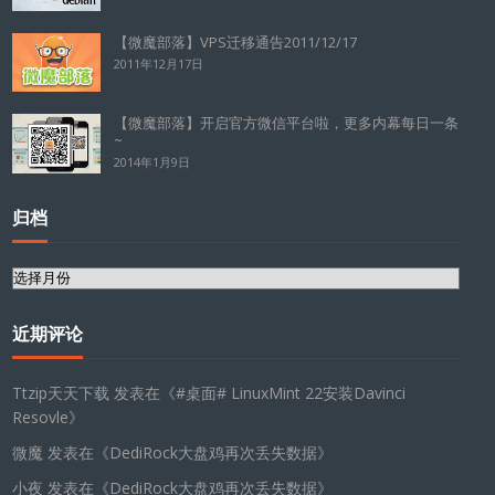
【微魔部落】VPS迁移通告2011/12/17
2011年12月17日
【微魔部落】开启官方微信平台啦，更多内幕每日一条
~
2014年1月9日
归档
归
档
近期评论
Ttzip天天下载
发表在《
#桌面# LinuxMint 22安装Davinci
Resovle
》
微魔
发表在《
DediRock大盘鸡再次丢失数据
》
小夜
发表在《
DediRock大盘鸡再次丢失数据
》