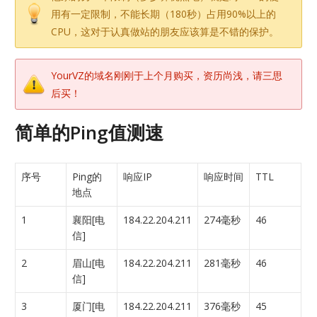
用有一定限制，不能长期（180秒）占用90%以上的
CPU，这对于认真做站的朋友应该算是不错的保护。
YourVZ的域名刚刚于上个月购买，资历尚浅，请三思
后买！
简单的Ping值测速
序号
Ping的
响应IP
响应时间
TTL
地点
1
襄阳[电
184.22.204.211
274毫秒
46
信]
2
眉山[电
184.22.204.211
281毫秒
46
信]
3
厦门[电
184.22.204.211
376毫秒
45