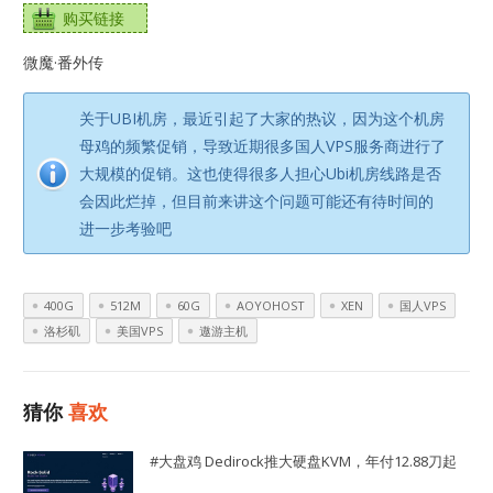
购买链接
微魔·番外传
关于UBI机房，最近引起了大家的热议，因为这个机房
母鸡的频繁促销，导致近期很多国人VPS服务商进行了
大规模的促销。这也使得很多人担心Ubi机房线路是否
会因此烂掉，但目前来讲这个问题可能还有待时间的
进一步考验吧
400G
512M
60G
AOYOHOST
XEN
国人VPS
洛杉矶
美国VPS
遨游主机
猜你
喜欢
#大盘鸡 Dedirock推大硬盘KVM，年付12.88刀起