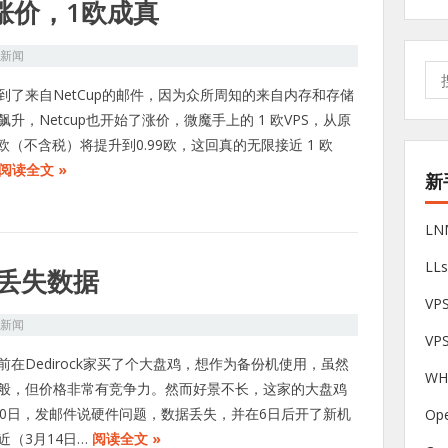
布涨价，1欧成真
S新闻
搜
索:
到了来自NetCup的邮件，因为众所周知的来自内存和存储
飙升，Netcup也开始了涨价，微魔手上的 1 欧VPS，从原
84欧（不含税）将提升到0.99欧，这回真的无限接近 1 欧
阅读全文 »
新
L
LL
次丢失数据
V
S新闻
VP
前在Dedirock家买了个大盘鸡，想作为备份机使用，虽然
W
般，但价格非常有竞争力。然而好景不长，这家的大盘鸡
20日，发邮件说硬件问题，数据丢失，并在6日后开了新机
Op
近（3月14日…
阅读全文 »