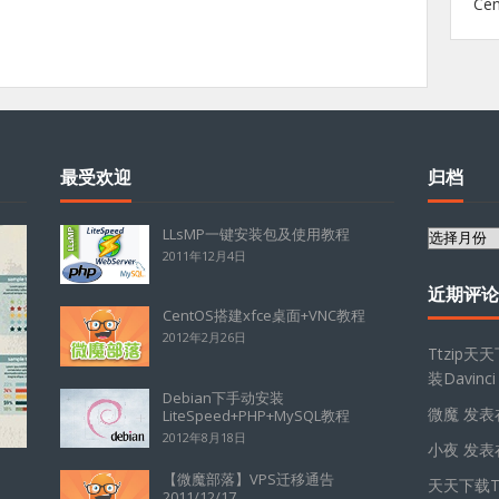
Ce
最受欢迎
归档
LLsMP一键安装包及使用教程
归
2011年12月4日
档
近期评论
CentOS搭建xfce桌面+VNC教程
2012年2月26日
Ttzip天
装Davinci
Debian下手动安装
微魔
发表
LiteSpeed+PHP+MySQL教程
2012年8月18日
小夜
发表
【微魔部落】VPS迁移通告
天天下载Tt
2011/12/17