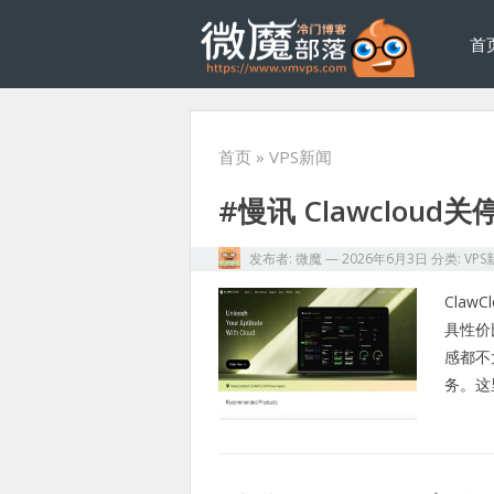
首
首页
» VPS新闻
#慢讯 Clawcloud关
发布者:
微魔
—
2026年6月3日
分类:
VPS
Cla
具性价
感都不
务。这