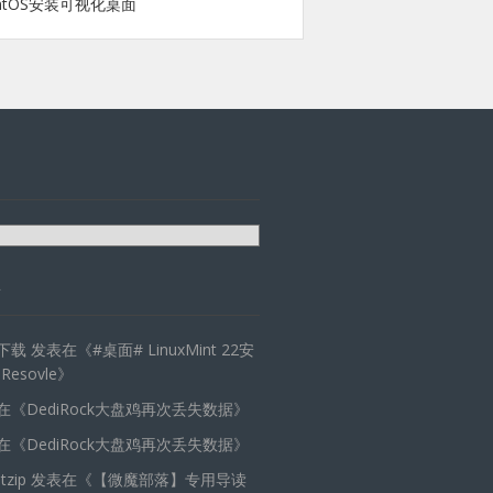
ntOS安装可视化桌面
天下载
发表在《
#桌面# LinuxMint 22安
 Resovle
》
在《
DediRock大盘鸡再次丢失数据
》
在《
DediRock大盘鸡再次丢失数据
》
zip
发表在《
【微魔部落】专用导读