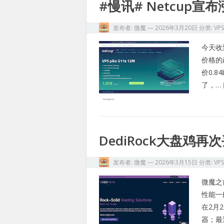
#慢讯# Netcup宣
发布者:
微魔
—
2026年3月20日
分类:
VP
今天收
价格的
价0.
了，…
DediRock大盘鸡再
发布者:
微魔
—
2026年3月15日
分类:
VP
微魔之
性能一
在2月
器；最