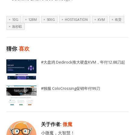
10G
128M
500G
HOSTIGATION
KVM
有货
洛杉矶
猜你
喜欢
#大盘鸡 Dedirock推大硬盘KVM，年付12.88刀起
#独服 ColoCrossing促销年付99刀
关于作者:
微魔
小微魔，大智慧！