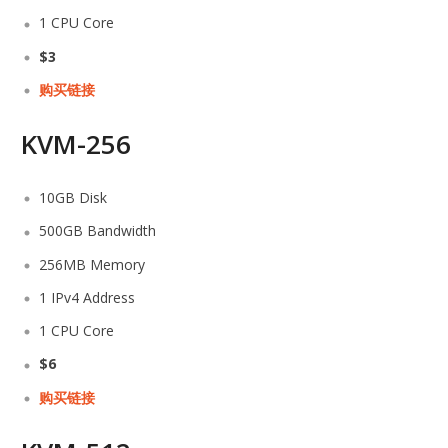
1 CPU Core
$3
购买链接
KVM-256
10GB Disk
500GB Bandwidth
256MB Memory
1 IPv4 Address
1 CPU Core
$6
购买链接