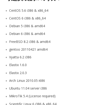
CentOS 5.6 i386 & x86_64
CentOS 6 i386 & x86_64
Debian 5 i386 & amd64
Debian 6 i386 & amd64
FreeBSD 8.2 i386 & amd64
gentoo 20110421 amd64
Vyatta 6.2 i386
Elastix 1.6.0
Elastix 2.0.3
Arch Linux 2010.05 i686
Ubuntu 11.04 server i386
MikroTik 5.4 (License required)
Scientific Linux 6 i386 & x86_64