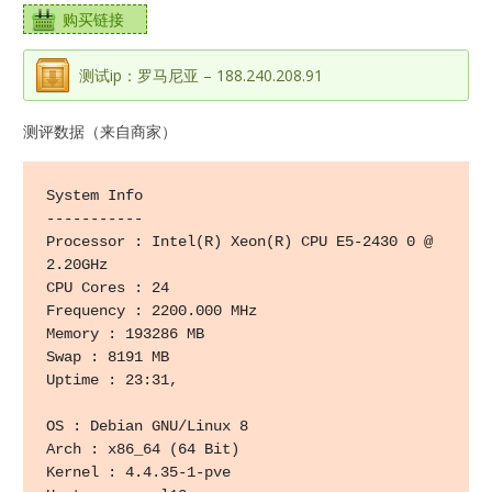
购买链接
测试ip：罗马尼亚 – 188.240.208.91
测评数据（来自商家）
System Info 

----------- 

Processor : Intel(R) Xeon(R) CPU E5-2430 0 @ 
2.20GHz 

CPU Cores : 24 

Frequency : 2200.000 MHz 

Memory : 193286 MB 

Swap : 8191 MB 

Uptime : 23:31,

OS : Debian GNU/Linux 8 

Arch : x86_64 (64 Bit) 

Kernel : 4.4.35-1-pve 
