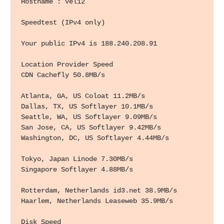
Hostname : vel12

Speedtest (IPv4 only)

Your public IPv4 is 188.240.208.91

Location Provider Speed 

CDN Cachefly 50.8MB/s

Atlanta, GA, US Coloat 11.2MB/s 

Dallas, TX, US Softlayer 10.1MB/s 

Seattle, WA, US Softlayer 9.09MB/s 

San Jose, CA, US Softlayer 9.42MB/s 

Washington, DC, US Softlayer 4.44MB/s

Tokyo, Japan Linode 7.30MB/s 

Singapore Softlayer 4.88MB/s

Rotterdam, Netherlands id3.net 38.9MB/s 

Haarlem, Netherlands Leaseweb 35.9MB/s

Disk Speed 
