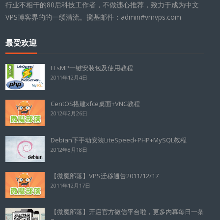
行业不相干的80后科技工作者，不做违心推荐，致力于成为中文
VPS博客界的的一缕清流。搅基邮件：admin#vmvps.com
最受欢迎
LLsMP一键安装包及使用教程
2011年12月4日
CentOS搭建xfce桌面+VNC教程
2012年2月26日
Debian下手动安装LiteSpeed+PHP+MySQL教程
2012年8月18日
【微魔部落】VPS迁移通告2011/12/17
2011年12月17日
【微魔部落】开启官方微信平台啦，更多内幕每日一条
~