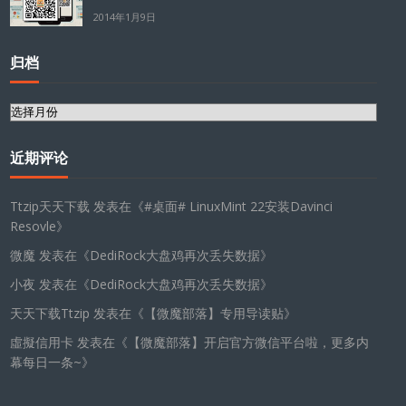
2014年1月9日
归档
归
档
近期评论
Ttzip天天下载
发表在《
#桌面# LinuxMint 22安装Davinci
Resovle
》
微魔
发表在《
DediRock大盘鸡再次丢失数据
》
小夜
发表在《
DediRock大盘鸡再次丢失数据
》
天天下载Ttzip
发表在《
【微魔部落】专用导读贴
》
虛擬信用卡
发表在《
【微魔部落】开启官方微信平台啦，更多内
幕每日一条~
》