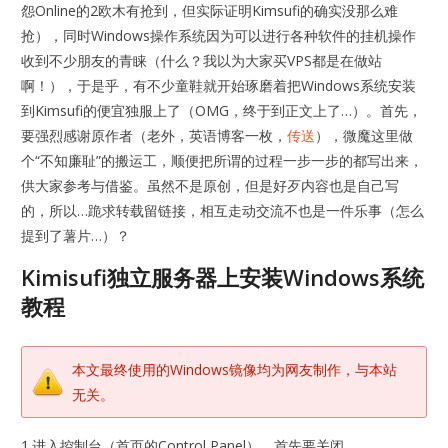
怨Online的2欧木有抢到，但实际证明Kimsufi的确实没那么难
抢），同时Windows操作系统因为可以进行各种软件的挂机操作
收到不少朋友的青睐（什么？我以为大家买VPS都是在做站
啊！），于是乎，有不少童鞋就开始琢磨着把Windows系统安装
到Kimsufi的便宜独服上了（OMG，终于到正文上了…）。首先，
要强烈感谢原作者（老外，英语博客一枚，
传送
），微魔这里做
个“不知廉耻”的搬运工，顺便把所谓的过程一步一步的都写出来，
供大家参考与借鉴。虽然不是原创，但是好歹内容也是自己写
的，所以…跪求转载留链接，相互走动交流不也是一件乐事（怎么
提到了薯片…）？
Kimisufi独立服务器上安装Windows系统
教程
本文最终使用的Windows镜像均为网友制作，与本站
无关。
1.进入控制台（首页的Control Panel），首先要关闭