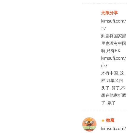
无限分享
kimsufi.com/
fr/
到选择国家那
里也没有中国
啊.只有HK.
kimsufi.com/
uk/
才有中国. 这
样.订单又回
头了. 算了,不
想在他家折腾
了. 累了
微魔
kimsufi.com/