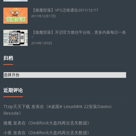
【微魔部落】VPS迁移通告2011/12/17
2011年12月17日
【微魔部落】开启官方微信平台啦，更多内幕每日一条
~
2014年1月9日
归档
归
档
近期评论
Ttzip天天下载
发表在《
#桌面# LinuxMint 22安装Davinci
Resovle
》
微魔
发表在《
DediRock大盘鸡再次丢失数据
》
小夜
发表在《
DediRock大盘鸡再次丢失数据
》