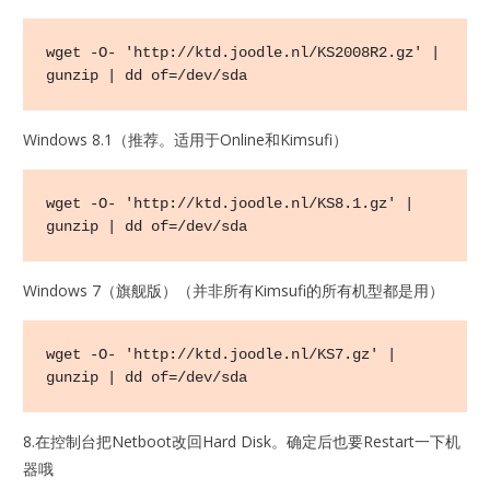
wget -O- 'http://ktd.joodle.nl/KS2008R2.gz' | 
gunzip | dd of=/dev/sda
Windows 8.1（推荐。适用于Online和Kimsufi）
wget -O- 'http://ktd.joodle.nl/KS8.1.gz' | 
gunzip | dd of=/dev/sda
Windows 7（旗舰版）（并非所有Kimsufi的所有机型都是用）
wget -O- 'http://ktd.joodle.nl/KS7.gz' | 
gunzip | dd of=/dev/sda
8.在控制台把Netboot改回Hard Disk。确定后也要Restart一下机
器哦