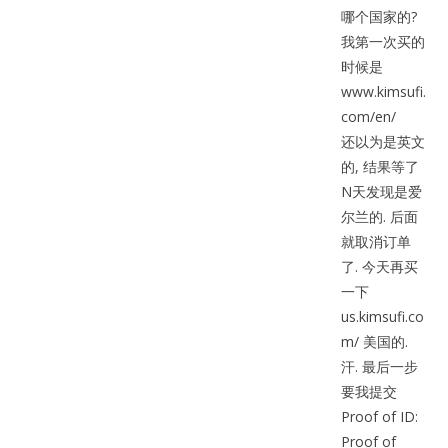
哪个国家的?
我第一次买的
时候是
www.kimsufi.
com/en/
还以为是英文
的, 结果等了
N天发现是爱
尔兰的. 后面
就取消订单
了. 今天再买
一下
us.kimsufi.co
m/ 美国的.
汗. 最后一步
要我提交
Proof of ID:
Proof of