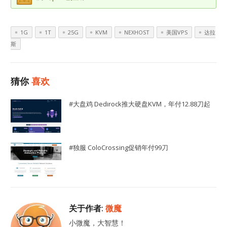
1G
1T
25G
KVM
NEXHOST
美国VPS
达拉
斯
猜你
喜欢
#大盘鸡 Dedirock推大硬盘KVM，年付12.88刀起
#独服 ColoCrossing促销年付99刀
关于作者:
微魔
小微魔，大智慧！