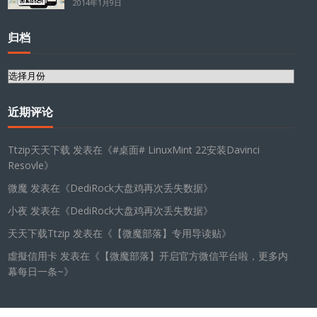
2014年1月9日
归档
归
档
近期评论
Ttzip天天下载
发表在《
#桌面# LinuxMint 22安装Davinci
Resovle
》
微魔
发表在《
DediRock大盘鸡再次丢失数据
》
小夜
发表在《
DediRock大盘鸡再次丢失数据
》
天天下载Ttzip
发表在《
【微魔部落】专用导读贴
》
虛擬信用卡
发表在《
【微魔部落】开启官方微信平台啦，更多内
幕每日一条~
》