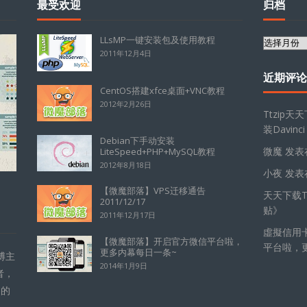
最受欢迎
归档
LLsMP一键安装包及使用教程
归
2011年12月4日
档
近期评论
CentOS搭建xfce桌面+VNC教程
2012年2月26日
Ttzip天
装Davinci
Debian下手动安装
微魔
发表
LiteSpeed+PHP+MySQL教程
2012年8月18日
小夜
发表
【微魔部落】VPS迁移通告
天天下载Tt
2011/12/17
贴
》
2011年12月17日
虛擬信用
【微魔部落】开启官方微信平台啦，
平台啦，
更多内幕每日一条~
博主
2014年1月9日
者，
的的