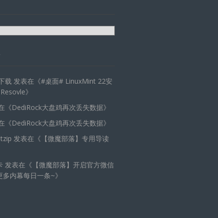
天下载
发表在《
#桌面# LinuxMint 22安
 Resovle
》
在《
DediRock大盘鸡再次丢失数据
》
在《
DediRock大盘鸡再次丢失数据
》
zip
发表在《
【微魔部落】专用导读
卡
发表在《
【微魔部落】开启官方微信
更多内幕每日一条~
》