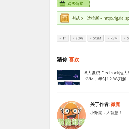
购买链接
测试ip：达拉斯 – http://lg.dal.sp
1T
250G
512M
KVM
猜你
喜欢
#大盘鸡 Dedirock推
KVM，年付12.88刀起
关于作者:
微魔
小微魔，大智慧！