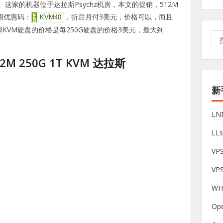
展。这家的机器位于达拉斯Psychz机房，本文的促销，512M
使用优惠码：
，折后月付3美元，价格可以，而且
KVM40
型KVM硬盘的价格是每250G硬盘的价格3美元，最大到
搜
索:
512M 250G 1T KVM 达拉斯
新
L
LL
V
VP
W
Op