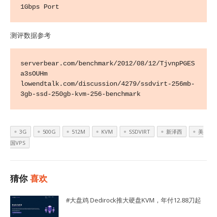
1Gbps Port
测评数据参考
serverbear.com/benchmark/2012/08/12/TjvnpPGES
a3sOUHm

lowendtalk.com/discussion/4279/ssdvirt-256mb-
3gb-ssd-250gb-kvm-256-benchmark
3G
500G
512M
KVM
SSDVIRT
新泽西
美
国VPS
猜你
喜欢
#大盘鸡 Dedirock推大硬盘KVM，年付12.88刀起