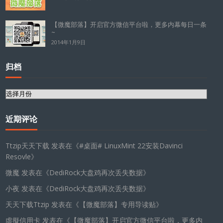
【微魔部落】开启官方微信平台啦，更多内幕每日一条
~
2014年1月9日
归档
归
档
近期评论
Ttzip天天下载
发表在《
#桌面# LinuxMint 22安装Davinci
Resovle
》
微魔
发表在《
DediRock大盘鸡再次丢失数据
》
小夜
发表在《
DediRock大盘鸡再次丢失数据
》
天天下载Ttzip
发表在《
【微魔部落】专用导读贴
》
虛擬信用卡
发表在《
【微魔部落】开启官方微信平台啦，更多内