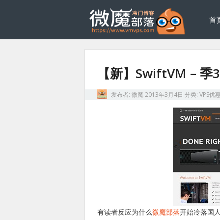
首
【新】SwiftVM – 季3
发布者:
微魔
2013年3月4日
分类:
VPS优
有读者反应为什么
微魔部落
开始冷落国人