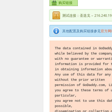
购买链接
测试连接：圣迭戈 – 216.240.191
其他配置及购买链接参见
官方网
The data contained in GoDaddy
while believed by the company
with no guarantee or warranti
information is provided for t
in obtaining information abou
Any use of this data for any 
without the prior written

permission of GoDaddy.com, LL
you agree to these terms of u
particular,

you agree not to use this dat
possible,

dissemination or collection o