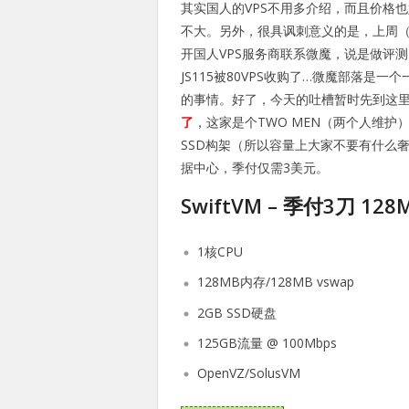
其实国人的VPS不用多介绍，而且价格
不大。另外，很具讽刺意义的是，上周（
开国人VPS服务商联系微魔，说是做评
JS115被80VPS收购了…微魔部落
的事情。好了，今天的吐槽暂时先到这
了
，这家是个TWO MEN（两个人维
SSD构架（所以容量上大家不要有什么奢
据中心，季付仅需3美元。
SwiftVM – 季付3刀 128
1核CPU
128MB内存/128MB vswap
2GB SSD硬盘
125GB流量 @ 100Mbps
OpenVZ/SolusVM