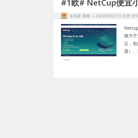
#1欧# NetCup便
发布者:
微魔
—
2024年8月21日
分类:
VP
Net
致力于
泛，包
器）、