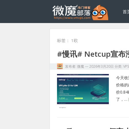
首
标签：
1欧
#慢讯# Netcup宣
发布者:
微魔
—
2026年3月20日
分类:
VP
今天收
价格的
价0.
了，…