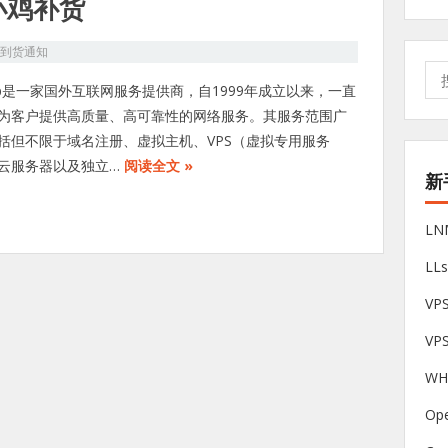
宜小鸡补货
S到货通知
搜
cup是一家国外互联网服务提供商，自1999年成立以来，一直
索:
为客户提供高质量、高可靠性的网络服务。其服务范围广
括但不限于域名注册、虚拟主机、VPS（虚拟专用服务
云服务器以及独立…
阅读全文 »
新
L
LL
V
VP
W
Op