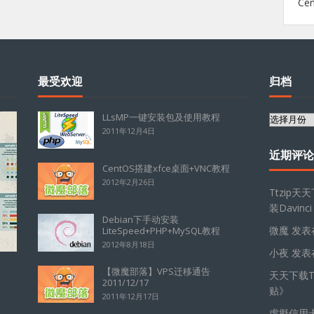
Ce
最受欢迎
归档
LLsMP一键安装包及使用教程
归
2011年12月4日
档
近期评论
CentOS搭建xfce桌面+VNC教程
2012年2月26日
Ttzip天
装Davinci
Debian下手动安装
微魔
发表
LiteSpeed+PHP+MySQL教程
2012年8月18日
小夜
发表
【微魔部落】VPS迁移通告
天天下载Tt
2011/12/17
贴
》
2011年12月17日
虛擬信用