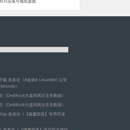
ntOS安装可视化桌面
天下载
发表在《
#桌面# LinuxMint 22安
 Resovle
》
在《
DediRock大盘鸡再次丢失数据
》
在《
DediRock大盘鸡再次丢失数据
》
zip
发表在《
【微魔部落】专用导读
卡
发表在《
【微魔部落】开启官方微信