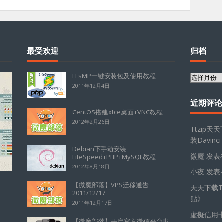
最受欢迎
归档
LLsMP一键安装包及使用教程
归
2011年12月4日
档
近期评论
CentOS搭建xfce桌面+VNC教程
2012年2月26日
Ttzip天
装Davinci
Debian下手动安装
微魔
发表
LiteSpeed+PHP+MySQL教程
2012年8月18日
小夜
发表
【微魔部落】VPS迁移通告
天天下载Tt
2011/12/17
贴
》
2011年12月17日
虛擬信用
【微魔部落】开启官方微信平台啦，