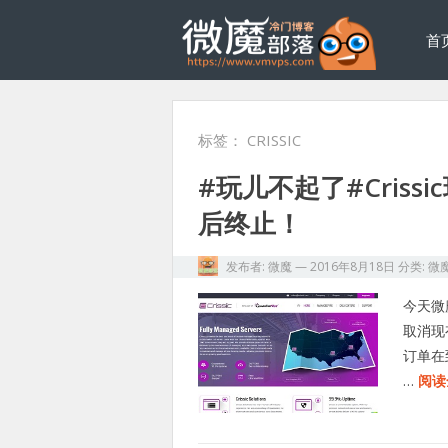
首
标签：
CRISSIC
#玩儿不起了#Cris
后终止！
发布者:
微魔
—
2016年8月18日
分类:
微
今天微魔
取消现
订单在到
…
阅读