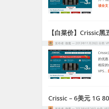
读全文 
【白菜价】Crissic
发布者:
微魔
—
2013年11月28日
分类:
V
Cri
的优惠
相应的
VPS…
Crissic – 6美元 1G
发布者:
微魔
—
2013年6月26日
分类:
VP