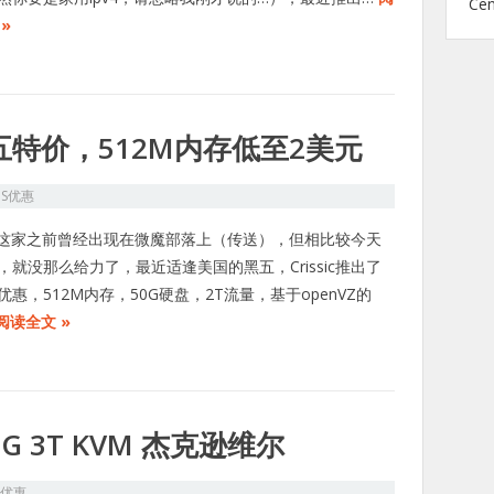
Ce
»
黑五特价，512M内存低至2美元
PS优惠
ssic这家之前曾经出现在微魔部落上（传送），但相比较今天
，就没那么给力了，最近适逢美国的黑五，Crissic推出了
优惠，512M内存，50G硬盘，2T流量，基于openVZ的
阅读全文 »
 80G 3T KVM 杰克逊维尔
S优惠