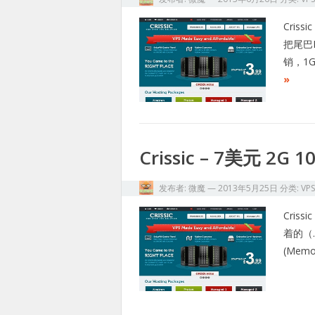
Cris
把尾巴
销，1
»
Crissic – 7美元 2G
发布者:
微魔
—
2013年5月25日
分类:
VP
Cris
着的（
(Mem