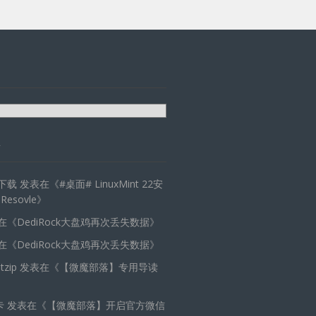
天下载
发表在《
#桌面# LinuxMint 22安
 Resovle
》
在《
DediRock大盘鸡再次丢失数据
》
在《
DediRock大盘鸡再次丢失数据
》
zip
发表在《
【微魔部落】专用导读
卡
发表在《
【微魔部落】开启官方微信