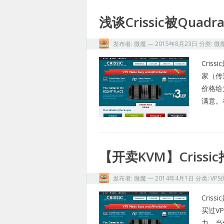
浅谈Crissic被Quadr
发布者:
微魔
—
2015年8月23日
分类:
微
Cri
家（传
价格给
满意。
【开卖KVM】Criss
发布者:
微魔
—
2014年4月1日
分类:
VPS
Cri
买过V
力，当