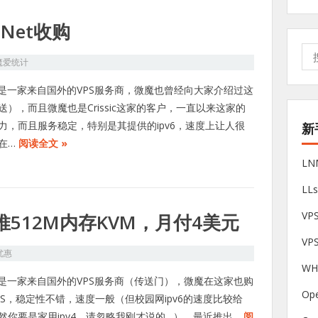
aNet收购
搜
魔爱统计
索:
ssic是一家来自国外的VPS服务商，微魔也曾经向大家介绍过这
送），而且微魔也是Crissic这家的客户，一直以来这家的
力，而且服务稳定，特别是其提供的ipv6，速度上让人很
新
在…
阅读全文 »
L
LL
V
ic推512M内存KVM，月付4美元
VP
优惠
W
ssic是一家来自国外的VPS服务商（传送门），微魔在这家也购
Op
PS，稳定性不错，速度一般（但校园网ipv6的速度比较给
然你要是家用ipv4，请忽略我刚才说的…），最近推出…
阅