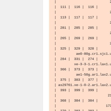
|                           2
|  111 |  116 |  116 |

|                           2
|  113 |  117 |  117 |

|                           2
|  281 |  285 |  285 |

|                           2
|  265 |  269 |  269 |

|                           2
|  325 |  329 |  328 |

|          ae0-80g.cr1.sjc1.u
|  284 |  331 |  274 |

|         xe-3-3-1.cr1.lax1.u
|  366 |  373 |  373 |

|          ae1-50g.ar1.lax2.u
|  375 |  383 |  377 |

| as29761.xe-1-0-2.ar1.lax2.u
|  393 |  399 |  399 |

|                          21
|  368 |  384 |  384 |

|                         173