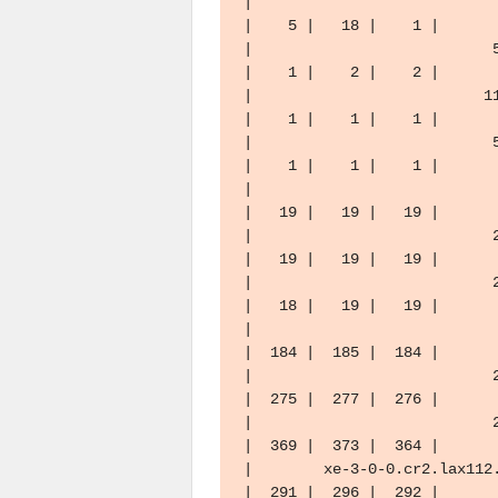
|                            
|    5 |   18 |    1 |

|                           5
|    1 |    2 |    2 |

|                          11
|    1 |    1 |    1 |

|                           5
|    1 |    1 |    1 |

|                            
|   19 |   19 |   19 |

|                           2
|   19 |   19 |   19 |

|                           2
|   18 |   19 |   19 |

|                            
|  184 |  185 |  184 |

|                           2
|  275 |  277 |  276 |

|                           2
|  369 |  373 |  364 |

|        xe-3-0-0.cr2.lax112.
|  291 |  296 |  292 |
