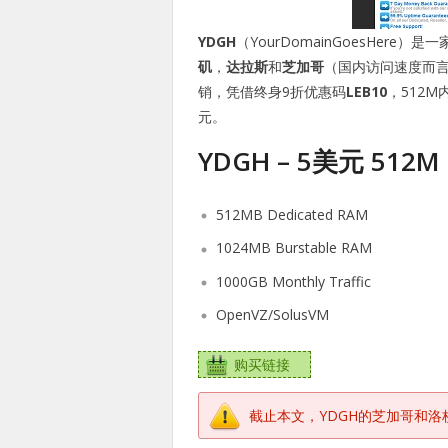
YDGH
（YourDomainGoesHer
矶
，
达拉斯
和
芝加哥
（国内访问速度而
销，凭借终身9折优惠码
LEB10
，512M
元。
YDGH – 5美元 512
512MB Dedicated RAM
1024MB Burstable RAM
1000GB Monthly Traffic
OpenVZ/SolusVM
购买链接
截止本文，YDGH的芝加哥和