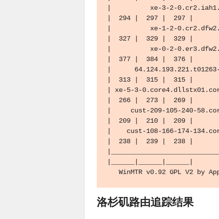
|          xe-3-2-0.cr2.iah1.
|  294 |  297 |  297 |

|          xe-1-2-0.cr2.dfw2.
|  327 |  329 |  329 |

|          xe-0-2-0.er3.dfw2.
|  377 |  384 |  376 |

|      64.124.193.221.t01263-
|  313 |  315 |  315 |

| xe-5-3-0.core4.dllstx01.cor
|  266 |  273 |  269 |

|     cust-209-105-240-58.cor
|  209 |  210 |  209 |

|    cust-108-166-174-134.cor
|  238 |  239 |  238 |

|___________________________
|______|______|______|

   WinMTR v0.92 GPL V2
洛杉矶路由追踪结果