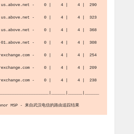
us.above.net -    0 |    4 |    4 |  290 
us.above.net -    0 |    4 |    4 |  323 
us.above.net -    0 |    4 |    4 |  368 
01.above.net -    0 |    4 |    4 |  308 
exchange.com -    0 |    4 |    4 |  254 
exchange.com -    0 |    4 |    4 |  209 
exchange.com -    0 |    4 |    4 |  238 
_____________________|______|______|______
 by Appnor MSP - 来自武汉电信的路由追踪结果