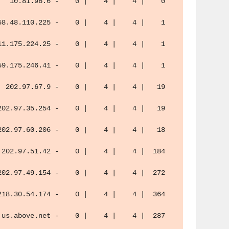
  10.81.96.6 -    0 |    4 |    4 |    0 
8.48.110.225 -    0 |    4 |    4 |    1 
1.175.224.25 -    0 |    4 |    4 |    1 
9.175.246.41 -    0 |    4 |    4 |    1 
 202.97.67.9 -    0 |    4 |    4 |   19 
02.97.35.254 -    0 |    4 |    4 |   19 
02.97.60.206 -    0 |    4 |    4 |   18 
202.97.51.42 -    0 |    4 |    4 |  184 
02.97.49.154 -    0 |    4 |    4 |  272 
18.30.54.174 -    0 |    4 |    4 |  364 
us.above.net -    0 |    4 |    4 |  287 