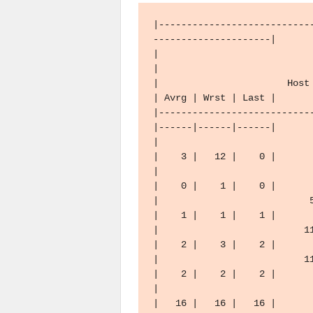
|---------------------------
---------------------|

|                                      WinMTR 
|

|                       Host 
| Avrg | Wrst | Last |

|---------------------------
|------|------|------|

|                            
|    3 |   12 |    0 |

|                            
|    0 |    1 |    0 |

|                           5
|    1 |    1 |    1 |

|                          11
|    2 |    3 |    2 |

|                          11
|    2 |    2 |    2 |

|                            
|   16 |   16 |   16 |
